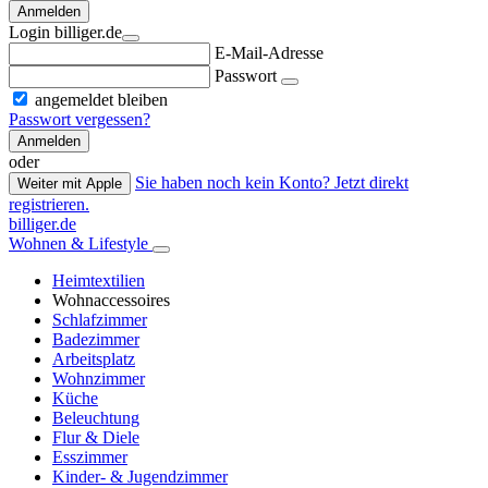
Anmelden
Login billiger.de
E-Mail-Adresse
Passwort
angemeldet bleiben
Passwort vergessen?
Anmelden
oder
Sie haben noch kein Konto? Jetzt direkt
Weiter mit Apple
registrieren.
billiger.de
Wohnen & Lifestyle
Heimtextilien
Wohnaccessoires
Schlafzimmer
Badezimmer
Arbeitsplatz
Wohnzimmer
Küche
Beleuchtung
Flur & Diele
Esszimmer
Kinder- & Jugendzimmer