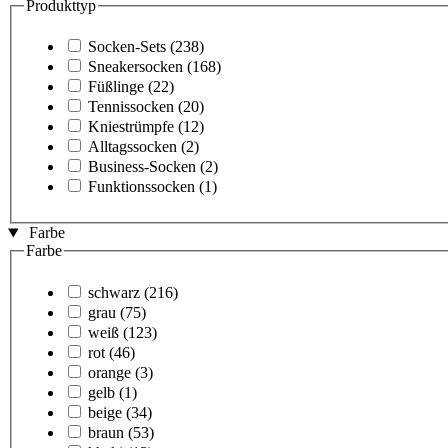
Produkttyp
Socken-Sets
(238)
Sneakersocken
(168)
Füßlinge
(22)
Tennissocken
(20)
Kniestrümpfe
(12)
Alltagssocken
(2)
Business-Socken
(2)
Funktionssocken
(1)
Farbe
Farbe
schwarz
(216)
grau
(75)
weiß
(123)
rot
(46)
orange
(3)
gelb
(1)
beige
(34)
braun
(53)