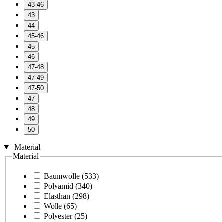
43-46
43
44
45-46
45
46
47-48
47-49
47-50
47
48
49
50
Material
Material
Baumwolle
(533)
Polyamid
(340)
Elasthan
(298)
Wolle
(65)
Polyester
(25)