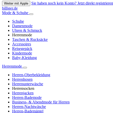
Sie haben noch kein Konto? Jetzt direkt registrieren
Weiter mit Apple
billiger.de
Mode & Schuhe
Schuhe
Damenmode
Uhren & Schmuck
Herrenmode
Taschen & Rucksäcke
Accessoires
Reisegepäck
Kindermode
Baby-Kleidung
Herrenmode
Herren-Oberbekleidung
Herrenhosen
Herrenunterwäsche
Herrensocken
Herrenjacken
Herren-Bademode
Business- & Abendmode für Herren
Herren-Nachtwäsche
Herren-Bademäntel