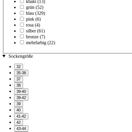
khaki
(13)
grün
(52)
blau
(329)
pink
(6)
rosa
(4)
silber
(61)
bronze
(7)
mehrfarbig
(22)
Sockengröße
32
35-38
37
38
39-40
39-42
39
40
41-42
42
43-44