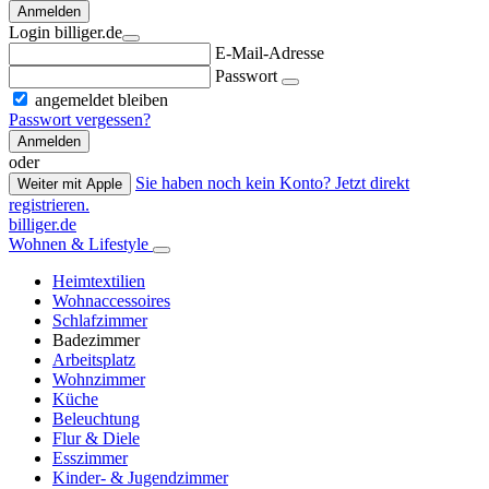
Anmelden
Login billiger.de
E-Mail-Adresse
Passwort
angemeldet bleiben
Passwort vergessen?
Anmelden
oder
Sie haben noch kein Konto? Jetzt direkt
Weiter mit Apple
registrieren.
billiger.de
Wohnen & Lifestyle
Heimtextilien
Wohnaccessoires
Schlafzimmer
Badezimmer
Arbeitsplatz
Wohnzimmer
Küche
Beleuchtung
Flur & Diele
Esszimmer
Kinder- & Jugendzimmer