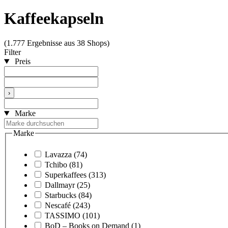
Kaffeekapseln
(1.777 Ergebnisse aus 38 Shops)
Filter
Preis
›
Marke
Marke
Lavazza
(74)
Tchibo
(81)
Superkaffees
(313)
Dallmayr
(25)
Starbucks
(84)
Nescafé
(243)
TASSIMO
(101)
BoD – Books on Demand
(1)