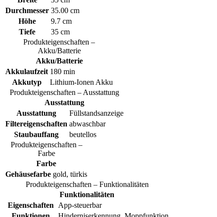
Durchmesser
35.00 cm
Höhe
9.7 cm
Tiefe
35 cm
Produkteigenschaften –
Akku/Batterie
Akku/Batterie
Akkulaufzeit
180 min
Akkutyp
Lithium-Ionen Akku
Produkteigenschaften – Ausstattung
Ausstattung
Ausstattung
Füllstandsanzeige
Filtereigenschaften
abwaschbar
Staubauffang
beutellos
Produkteigenschaften –
Farbe
Farbe
Gehäusefarbe
gold, türkis
Produkteigenschaften – Funktionalitäten
Funktionalitäten
Eigenschaften
App-steuerbar
Funktionen
Hinderniserkennung, Moppfunktion