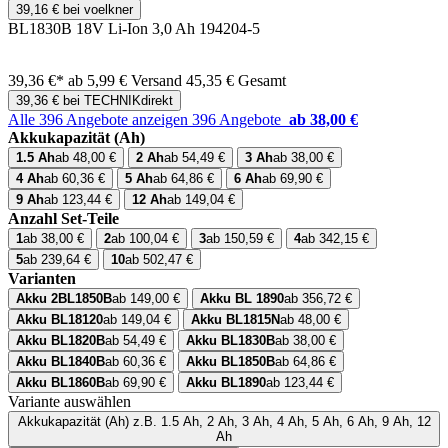
39,16 € bei voelkner
BL1830B 18V Li-Ion 3,0 Ah 194204-5
39,36 €*
ab 5,99 € Versand
45,35 € Gesamt
39,36 € bei TECHNIKdirekt
Alle 396 Angebote anzeigen
396 Angebote
ab 38,00 €
Akkukapazität (Ah)
1.5 Ah
ab 48,00 €
2 Ah
ab 54,49 €
3 Ah
ab 38,00 €
4 Ah
ab 60,36 €
5 Ah
ab 64,86 €
6 Ah
ab 69,90 €
9 Ah
ab 123,44 €
12 Ah
ab 149,04 €
Anzahl Set-Teile
1
ab 38,00 €
2
ab 100,04 €
3
ab 150,59 €
4
ab 342,15 €
5
ab 239,64 €
10
ab 502,47 €
Varianten
Akku 2BL1850B
ab 149,00 €
Akku BL 1890
ab 356,72 €
Akku BL18120
ab 149,04 €
Akku BL1815N
ab 48,00 €
Akku BL1820B
ab 54,49 €
Akku BL1830B
ab 38,00 €
Akku BL1840B
ab 60,36 €
Akku BL1850B
ab 64,86 €
Akku BL1860B
ab 69,90 €
Akku BL1890
ab 123,44 €
Variante auswählen
Akkukapazität (Ah)
z.B. 1.5 Ah, 2 Ah, 3 Ah, 4 Ah, 5 Ah, 6 Ah, 9 Ah, 12
Ah