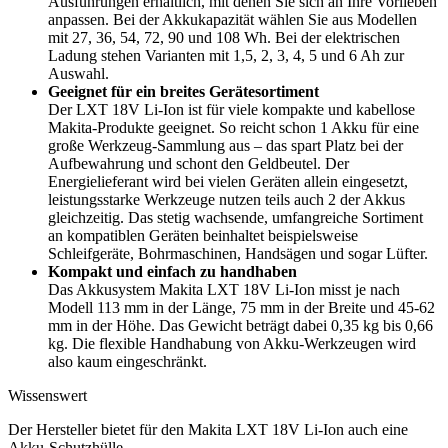
Ausführungen erhältlich, mit denen Sie sich an Ihre Vorlieben
anpassen. Bei der Akkukapazität wählen Sie aus Modellen
mit 27, 36, 54, 72, 90 und 108 Wh. Bei der elektrischen
Ladung stehen Varianten mit 1,5, 2, 3, 4, 5 und 6 Ah zur
Auswahl.
Geeignet für ein breites Gerätesortiment
Der LXT 18V Li-Ion ist für viele kompakte und kabellose
Makita-Produkte geeignet. So reicht schon 1 Akku für eine
große Werkzeug-Sammlung aus – das spart Platz bei der
Aufbewahrung und schont den Geldbeutel. Der
Energielieferant wird bei vielen Geräten allein eingesetzt,
leistungsstarke Werkzeuge nutzen teils auch 2 der Akkus
gleichzeitig. Das stetig wachsende, umfangreiche Sortiment
an kompatiblen Geräten beinhaltet beispielsweise
Schleifgeräte, Bohrmaschinen, Handsägen und sogar Lüfter.
Kompakt und einfach zu handhaben
Das Akkusystem Makita LXT 18V Li-Ion misst je nach
Modell 113 mm in der Länge, 75 mm in der Breite und 45-62
mm in der Höhe. Das Gewicht beträgt dabei 0,35 kg bis 0,66
kg. Die flexible Handhabung von Akku-Werkzeugen wird
also kaum eingeschränkt.
Wissenswert
Der Hersteller bietet für den Makita LXT 18V Li-Ion auch eine
Akku-Schutzhülle.