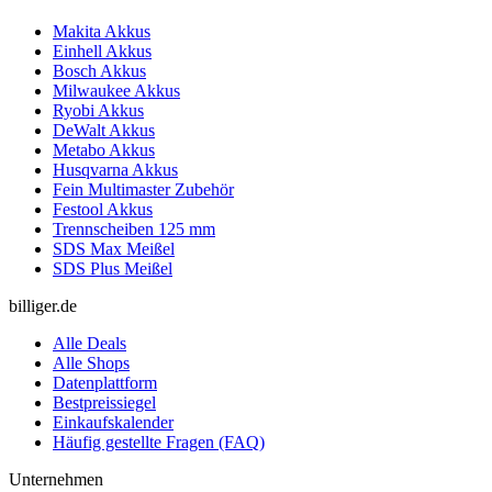
Makita Akkus
Einhell Akkus
Bosch Akkus
Milwaukee Akkus
Ryobi Akkus
DeWalt Akkus
Metabo Akkus
Husqvarna Akkus
Fein Multimaster Zubehör
Festool Akkus
Trennscheiben 125 mm
SDS Max Meißel
SDS Plus Meißel
billiger.de
Alle Deals
Alle Shops
Datenplattform
Bestpreissiegel
Einkaufskalender
Häufig gestellte Fragen (FAQ)
Unternehmen