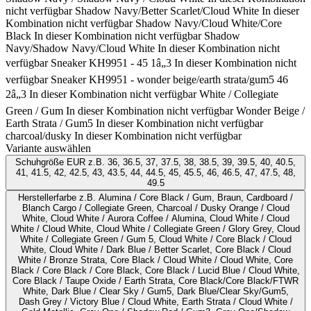
nicht verfügbar
Shadow Navy/Better Scarlet/Cloud White
In dieser
Kombination nicht verfügbar
Shadow Navy/Cloud White/Core
Black
In dieser Kombination nicht verfügbar
Shadow
Navy/Shadow Navy/Cloud White
In dieser Kombination nicht
verfügbar
Sneaker KH9951 - 45 1â„3
In dieser Kombination nicht
verfügbar
Sneaker KH9951 - wonder beige/earth strata/gum5 46
2â„3
In dieser Kombination nicht verfügbar
White / Collegiate
Green / Gum
In dieser Kombination nicht verfügbar
Wonder Beige /
Earth Strata / Gum5
In dieser Kombination nicht verfügbar
charcoal/dusky
In dieser Kombination nicht verfügbar
Variante auswählen
Schuhgröße EUR
z.B. 36, 36.5, 37, 37.5, 38, 38.5, 39, 39.5, 40, 40.5,
41, 41.5, 42, 42.5, 43, 43.5, 44, 44.5, 45, 45.5, 46, 46.5, 47, 47.5, 48,
49.5
Herstellerfarbe
z.B. Alumina / Core Black / Gum, Braun, Cardboard /
Blanch Cargo / Collegiate Green, Charcoal / Dusky Orange / Cloud
White, Cloud White / Aurora Coffee / Alumina, Cloud White / Cloud
White / Cloud White, Cloud White / Collegiate Green / Glory Grey, Cloud
White / Collegiate Green / Gum 5, Cloud White / Core Black / Cloud
White, Cloud White / Dark Blue / Better Scarlet, Core Black / Cloud
White / Bronze Strata, Core Black / Cloud White / Cloud White, Core
Black / Core Black / Core Black, Core Black / Lucid Blue / Cloud White,
Core Black / Taupe Oxide / Earth Strata, Core Black/Core Black/FTWR
White, Dark Blue / Clear Sky / Gum5, Dark Blue/Clear Sky/Gum5,
Dash Grey / Victory Blue / Cloud White, Earth Strata / Cloud White /