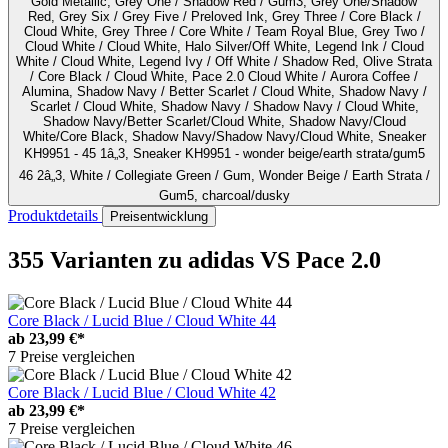
Gold Metallic, Grey One / Shadow Red / Gum3, Grey One/Shadow
Red, Grey Six / Grey Five / Preloved Ink, Grey Three / Core Black /
Cloud White, Grey Three / Core White / Team Royal Blue, Grey Two /
Cloud White / Cloud White, Halo Silver/Off White, Legend Ink / Cloud
White / Cloud White, Legend Ivy / Off White / Shadow Red, Olive Strata
/ Core Black / Cloud White, Pace 2.0 Cloud White / Aurora Coffee /
Alumina, Shadow Navy / Better Scarlet / Cloud White, Shadow Navy /
Scarlet / Cloud White, Shadow Navy / Shadow Navy / Cloud White,
Shadow Navy/Better Scarlet/Cloud White, Shadow Navy/Cloud
White/Core Black, Shadow Navy/Shadow Navy/Cloud White, Sneaker
KH9951 - 45 1â„3, Sneaker KH9951 - wonder beige/earth strata/gum5
46 2â„3, White / Collegiate Green / Gum, Wonder Beige / Earth Strata /
Gum5, charcoal/dusky
Produktdetails
Preisentwicklung
355 Varianten
zu adidas VS Pace 2.0
Core Black / Lucid Blue / Cloud White 44
ab
23,99 €*
7 Preise vergleichen
Core Black / Lucid Blue / Cloud White 42
ab
23,99 €*
7 Preise vergleichen