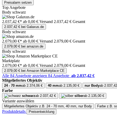
Preisalarm setzen
Top Angebote
Body schwarz
2.037,42 €*
ab 0,00 € Versand
2.037,42 € Gesamt
2.037,42 € bei Galaxus.de
Body schwarz
2.079,00 €*
ab 0,00 € Versand
2.079,00 € Gesamt
2.079,00 € bei amazon.de
Body schwarz
Marktplatz
2.079,00 €*
ab 0,00 € Versand
2.079,00 € Gesamt
2.079,00 € bei Amazon Marketplace CE
Alle 84 Angebote anzeigen
84 Angebote
ab 2.037,42 €
Mitgeliefertes Objektiv
24 - 70 mm
ab 2.374,06 €
40 mm
ab 2.135,00 €
nur Body
ab 2.037,42
Farbe
schwarz
ab 2.037,42 €
silber
ab 2.135,00 €
Variante auswählen
Mitgeliefertes Objektiv
z.B. 24 - 70 mm, 40 mm, nur Body
Farbe
z.B. s
Produktdetails
Preisentwicklung