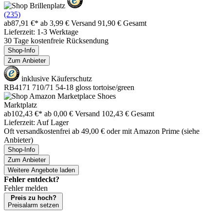
(235)
ab
87,91 €*
ab 3,99 € Versand
91,90 € Gesamt
Lieferzeit: 1-3 Werktage
30 Tage kostenfreie Rücksendung
Shop-Info
Zum Anbieter
inklusive Käuferschutz
RB4171 710/71 54-18 gloss tortoise/green
Marktplatz
ab
102,43 €*
ab 0,00 € Versand
102,43 € Gesamt
Lieferzeit: Auf Lager
Oft versandkostenfrei ab 49,00 € oder mit Amazon Prime (siehe
Anbieter)
Shop-Info
Zum Anbieter
Weitere Angebote laden
Fehler entdeckt?
Fehler melden
Preis zu hoch?
Preisalarm setzen