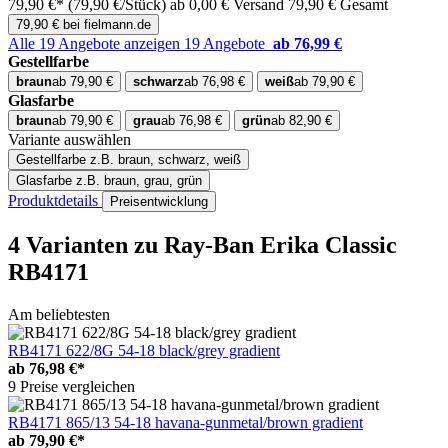
79,90 €*
(79,90 €/Stück)
ab 0,00 € Versand
79,90 € Gesamt
79,90 € bei fielmann.de
Alle 19 Angebote anzeigen
19 Angebote
ab 76,99 €
Gestellfarbe
braun
ab 79,90 €
schwarz
ab 76,98 €
weiß
ab 79,90 €
Glasfarbe
braun
ab 79,90 €
grau
ab 76,98 €
grün
ab 82,90 €
Variante auswählen
Gestellfarbe
z.B. braun, schwarz, weiß
Glasfarbe
z.B. braun, grau, grün
Produktdetails
Preisentwicklung
4 Varianten
zu Ray-Ban Erika Classic
RB4171
Am beliebtesten
RB4171 622/8G 54-18 black/grey gradient
ab
76,98 €*
9 Preise vergleichen
RB4171 865/13 54-18 havana-gunmetal/brown gradient
ab
79,90 €*