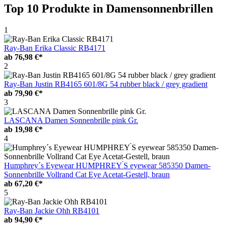
Top 10 Produkte
in Damensonnenbrillen
1
Ray-Ban Erika Classic RB4171
ab
76,98 €*
2
Ray-Ban Justin RB4165 601/8G 54 rubber black / grey gradient
ab
79,90 €*
3
LASCANA Damen Sonnenbrille pink Gr.
ab
19,98 €*
4
Humphrey´s Eyewear HUMPHREY ́S eyewear 585350 Damen-
Sonnenbrille Vollrand Cat Eye Acetat-Gestell, braun
ab
67,20 €*
5
Ray-Ban Jackie Ohh RB4101
ab
94,90 €*