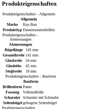
Produkteigenschaften
Produkteigenschaften – Allgemein
Allgemein
Marke
Ray-Ban
Produkttyp
Damensonnenbrillen
Produkteigenschaften –
Abmessungen
Abmessungen
Bügellänge
145 mm
Gesamtbreite
141 mm
Glasbreite
54 mm
Glashöhe
45 mm
Stegbreite
18 mm
Produkteigenschaften – Bauform
Bauform
Brillenform
Panto
Fassung
Vollrandbrille
Scharnier
Scharnier mit Schraube
Seitenbügel
gebogene Seitenbügel
Produkteigenschaften