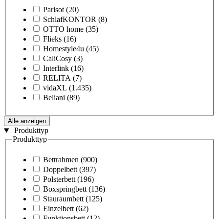
Parisot
(20)
SchlafKONTOR
(8)
OTTO home
(35)
Flieks
(16)
Homestyle4u
(45)
CaliCosy
(3)
Interlink
(16)
RELITA
(7)
vidaXL
(1.435)
Beliani
(89)
Alle anzeigen
Produkttyp
Produkttyp
Bettrahmen
(900)
Doppelbett
(397)
Polsterbett
(196)
Boxspringbett
(136)
Stauraumbett
(125)
Einzelbett
(62)
Funktionsbett
(12)