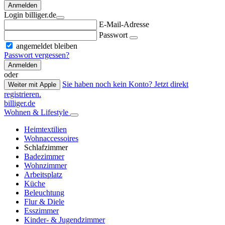
Anmelden
Login billiger.de
E-Mail-Adresse
Passwort
angemeldet bleiben
Passwort vergessen?
Anmelden
oder
Sie haben noch kein Konto? Jetzt direkt
Weiter mit Apple
registrieren.
billiger.de
Wohnen & Lifestyle
Heimtextilien
Wohnaccessoires
Schlafzimmer
Badezimmer
Wohnzimmer
Arbeitsplatz
Küche
Beleuchtung
Flur & Diele
Esszimmer
Kinder- & Jugendzimmer