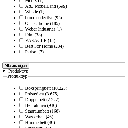
Merax
(1)
A&J MöbelLand
(599)
Winkle
(1)
home collective
(95)
OTTO home
(185)
Weber Industries
(1)
Fdm
(38)
VASAGLE
(15)
Best For Home
(234)
Parisot
(7)
Alle anzeigen
Produkttyp
Produkttyp
Boxspringbett
(10.223)
Polsterbett
(3.675)
Doppelbett
(2.222)
Bettrahmen
(936)
Stauraumbett
(168)
Wasserbett
(46)
Himmelbett
(30)