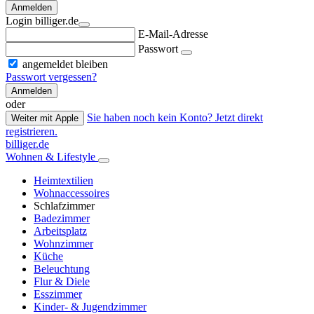
Anmelden
Login billiger.de
E-Mail-Adresse
Passwort
angemeldet bleiben
Passwort vergessen?
Anmelden
oder
Sie haben noch kein Konto? Jetzt direkt
Weiter mit Apple
registrieren.
billiger.de
Wohnen & Lifestyle
Heimtextilien
Wohnaccessoires
Schlafzimmer
Badezimmer
Arbeitsplatz
Wohnzimmer
Küche
Beleuchtung
Flur & Diele
Esszimmer
Kinder- & Jugendzimmer