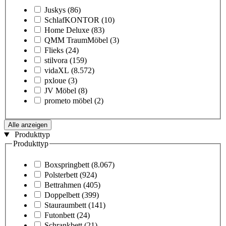
Juskys
(86)
SchlafKONTOR
(10)
Home Deluxe
(83)
QMM TraumMöbel
(3)
Flieks
(24)
stilvora
(159)
vidaXL
(8.572)
pxloue
(3)
JV Möbel
(8)
prometo möbel
(2)
Alle anzeigen
Produkttyp
Produkttyp
Boxspringbett
(8.067)
Polsterbett
(924)
Bettrahmen
(405)
Doppelbett
(399)
Stauraumbett
(141)
Futonbett
(24)
Schrankbett
(21)