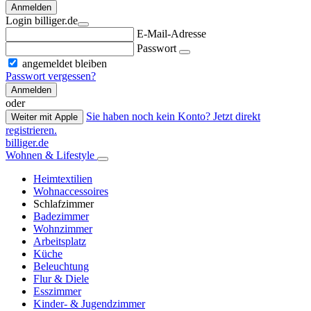
Anmelden
Login billiger.de
E-Mail-Adresse
Passwort
angemeldet bleiben
Passwort vergessen?
Anmelden
oder
Sie haben noch kein Konto? Jetzt direkt
Weiter mit Apple
registrieren.
billiger.de
Wohnen & Lifestyle
Heimtextilien
Wohnaccessoires
Schlafzimmer
Badezimmer
Wohnzimmer
Arbeitsplatz
Küche
Beleuchtung
Flur & Diele
Esszimmer
Kinder- & Jugendzimmer