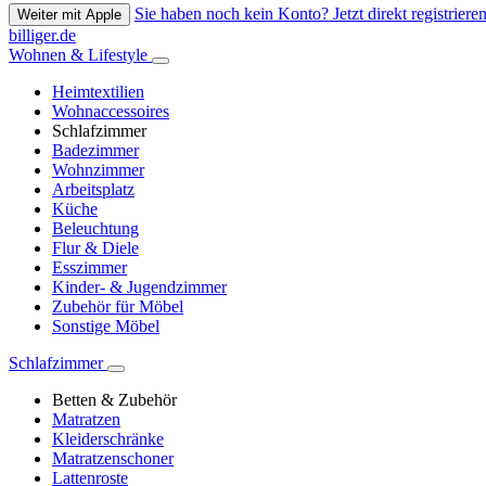
Sie haben noch kein Konto? Jetzt direkt registrieren
Weiter mit Apple
billiger.de
Wohnen & Lifestyle
Heimtextilien
Wohnaccessoires
Schlafzimmer
Badezimmer
Wohnzimmer
Arbeitsplatz
Küche
Beleuchtung
Flur & Diele
Esszimmer
Kinder- & Jugendzimmer
Zubehör für Möbel
Sonstige Möbel
Schlafzimmer
Betten & Zubehör
Matratzen
Kleiderschränke
Matratzenschoner
Lattenroste