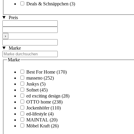
Deals & Schnäppchen
(3)
Preis
›
Marke
Marke
Best For Home
(170)
masseno
(252)
Juskys
(5)
Sofnet
(45)
ed exciting design
(28)
OTTO home
(238)
Jockenhöfer
(110)
ed-lifestyle
(4)
MAINTAL
(20)
Möbel Kraft
(26)