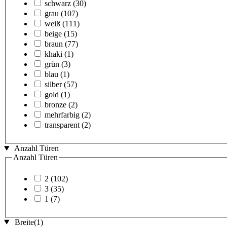
schwarz
(30)
grau
(107)
weiß
(111)
beige
(15)
braun
(77)
khaki
(1)
grün
(3)
blau
(1)
silber
(57)
gold
(1)
bronze
(2)
mehrfarbig
(2)
transparent
(2)
Anzahl Türen
Anzahl Türen
2
(102)
3
(35)
1
(7)
Breite
(1)