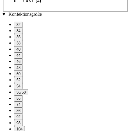
4XL
(4)
Konfektionsgröße
32
34
36
38
40
44
46
48
50
52
54
56/58
56
74
86
92
98
104