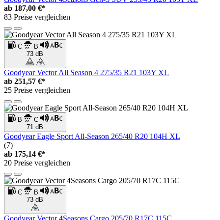
ab
187,00 €*
83 Preise vergleichen
C
B
73 dB
Goodyear Vector All Season 4 275/35 R21 103Y XL
ab
251,57 €*
25 Preise vergleichen
B
C
71 dB
Goodyear Eagle Sport All-Season 265/40 R20 104H XL
(7)
ab
175,14 €*
20 Preise vergleichen
C
B
73 dB
Goodyear Vector 4Seasons Cargo 205/70 R17C 115C