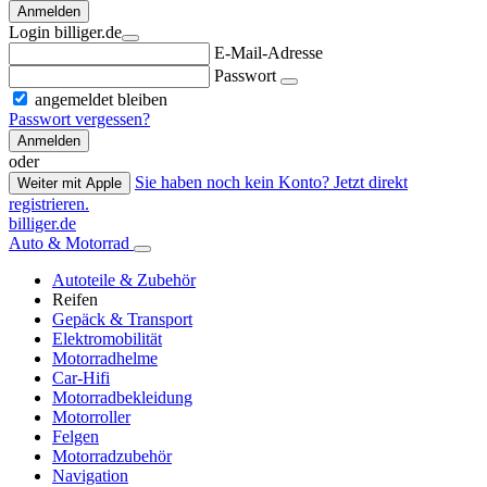
Anmelden
Login billiger.de
E-Mail-Adresse
Passwort
angemeldet bleiben
Passwort vergessen?
Anmelden
oder
Sie haben noch kein Konto? Jetzt direkt
Weiter mit Apple
registrieren.
billiger.de
Auto & Motorrad
Autoteile & Zubehör
Reifen
Gepäck & Transport
Elektromobilität
Motorradhelme
Car-Hifi
Motorradbekleidung
Motorroller
Felgen
Motorradzubehör
Navigation