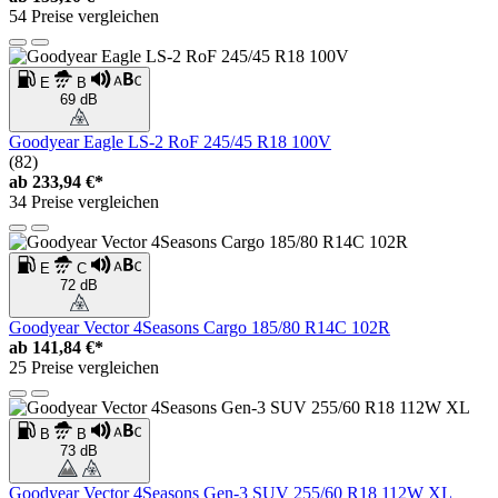
54 Preise vergleichen
E
B
69 dB
Goodyear Eagle LS-2 RoF 245/45 R18 100V
(82)
ab
233,94 €*
34 Preise vergleichen
E
C
72 dB
Goodyear Vector 4Seasons Cargo 185/80 R14C 102R
ab
141,84 €*
25 Preise vergleichen
B
B
73 dB
Goodyear Vector 4Seasons Gen-3 SUV 255/60 R18 112W XL