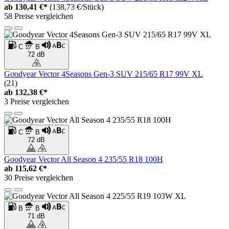
ab
130,41 €*
(138,73 €/Stück)
58 Preise vergleichen
C
B
72 dB
Goodyear Vector 4Seasons Gen-3 SUV 215/65 R17 99V XL
(21)
ab
132,38 €*
3 Preise vergleichen
C
B
72 dB
Goodyear Vector All Season 4 235/55 R18 100H
ab
115,62 €*
30 Preise vergleichen
B
B
71 dB