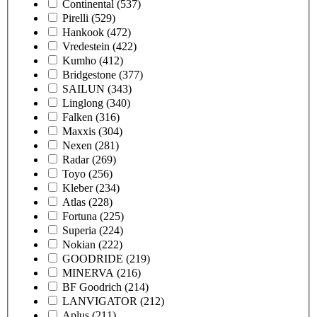
Continental
(537)
Pirelli
(529)
Hankook
(472)
Vredestein
(422)
Kumho
(412)
Bridgestone
(377)
SAILUN
(343)
Linglong
(340)
Falken
(316)
Maxxis
(304)
Nexen
(281)
Radar
(269)
Toyo
(256)
Kleber
(234)
Atlas
(228)
Fortuna
(225)
Superia
(224)
Nokian
(222)
GOODRIDE
(219)
MINERVA
(216)
BF Goodrich
(214)
LANVIGATOR
(212)
Aplus
(211)