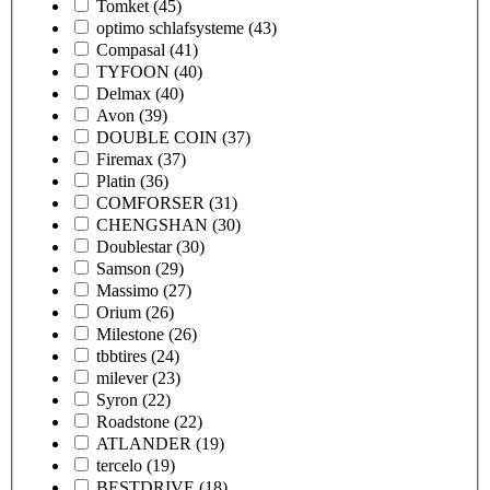
Tomket
(45)
optimo schlafsysteme
(43)
Compasal
(41)
TYFOON
(40)
Delmax
(40)
Avon
(39)
DOUBLE COIN
(37)
Firemax
(37)
Platin
(36)
COMFORSER
(31)
CHENGSHAN
(30)
Doublestar
(30)
Samson
(29)
Massimo
(27)
Orium
(26)
Milestone
(26)
tbbtires
(24)
milever
(23)
Syron
(22)
Roadstone
(22)
ATLANDER
(19)
tercelo
(19)
BESTDRIVE
(18)