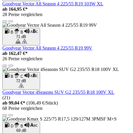
Goodyear Vector All Season 4 225/55 R19 103W XL
ab
164,95 €*
28 Preise vergleichen
B
B
71 dB
Goodyear Vector All Season 4 225/55 R19 99V
ab
162,47 €*
26 Preise vergleichen
B
C
72 dB
Goodyear Vector 4Seasons SUV G2 235/55 R18 100V XL
(21)
ab
99,04 €*
(106,49 €/Stück)
68 Preise vergleichen
D
B
69 dB