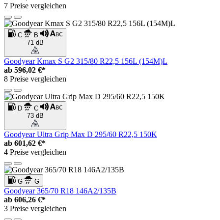
7 Preise vergleichen
C
B
71 dB
Goodyear Kmax S G2 315/80 R22,5 156L (154M)L
ab
596,02 €*
8 Preise vergleichen
D
C
73 dB
Goodyear Ultra Grip Max D 295/60 R22,5 150K
ab
601,62 €*
4 Preise vergleichen
G
G
Goodyear 365/70 R18 146A2/135B
ab
606,26 €*
3 Preise vergleichen