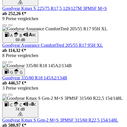
Goodyear Kmax S 225/75 R17,5 129/127M 3PMSF M+S
ab
252,26 €*
9 Preise vergleichen
A
B
69 dB
Goodyear Assurance ComfortTred 205/55 R17 95H XL
ab
114,32 €*
8 Preise vergleichen
G
G
Goodyear 335/80 R18 145A2/134B
ab
446,57 €*
3 Preise vergleichen
C
C
74 dB
Goodyear Kmax S Gen-2 M+S 3PMSF 315/60 R22,5 154/148L
ab
580,97 €*