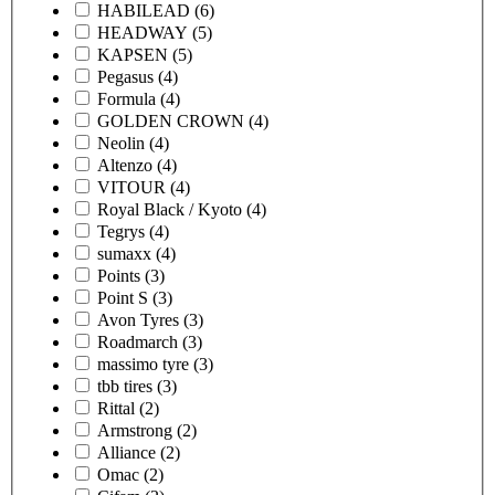
HABILEAD
(6)
HEADWAY
(5)
KAPSEN
(5)
Pegasus
(4)
Formula
(4)
GOLDEN CROWN
(4)
Neolin
(4)
Altenzo
(4)
VITOUR
(4)
Royal Black / Kyoto
(4)
Tegrys
(4)
sumaxx
(4)
Points
(3)
Point S
(3)
Avon Tyres
(3)
Roadmarch
(3)
massimo tyre
(3)
tbb tires
(3)
Rittal
(2)
Armstrong
(2)
Alliance
(2)
Omac
(2)