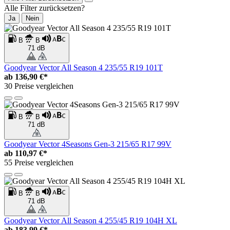
Alle Filter zurücksetzen?
Ja
Nein
B
B
71 dB
Goodyear Vector All Season 4 235/55 R19 101T
ab
136,90 €*
30 Preise vergleichen
B
B
71 dB
Goodyear Vector 4Seasons Gen-3 215/65 R17 99V
ab
110,97 €*
55 Preise vergleichen
B
B
71 dB
Goodyear Vector All Season 4 255/45 R19 104H XL
ab
183,99 €*