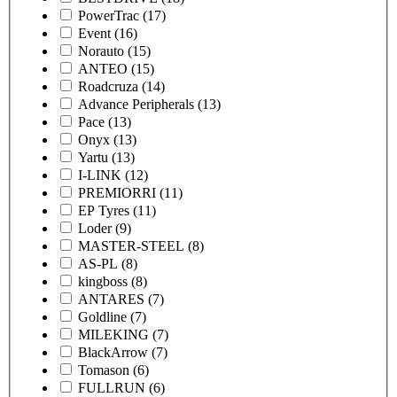
PowerTrac
(17)
Event
(16)
Norauto
(15)
ANTEO
(15)
Roadcruza
(14)
Advance Peripherals
(13)
Pace
(13)
Onyx
(13)
Yartu
(13)
I-LINK
(12)
PREMIORRI
(11)
EP Tyres
(11)
Loder
(9)
MASTER-STEEL
(8)
AS-PL
(8)
kingboss
(8)
ANTARES
(7)
Goldline
(7)
MILEKING
(7)
BlackArrow
(7)
Tomason
(6)
FULLRUN
(6)