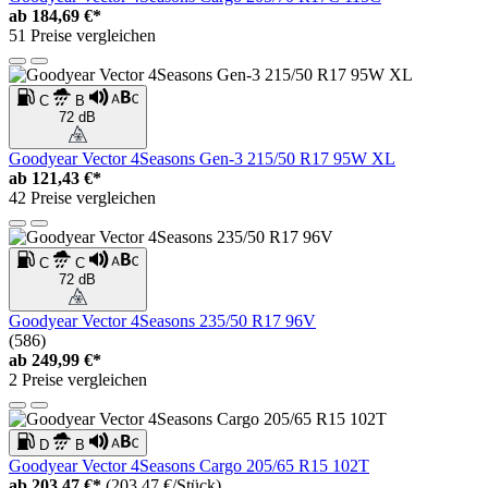
ab
184,69 €*
51 Preise vergleichen
C
B
72 dB
Goodyear Vector 4Seasons Gen-3 215/50 R17 95W XL
ab
121,43 €*
42 Preise vergleichen
C
C
72 dB
Goodyear Vector 4Seasons 235/50 R17 96V
(586)
ab
249,99 €*
2 Preise vergleichen
D
B
Goodyear Vector 4Seasons Cargo 205/65 R15 102T
ab
203,47 €*
(203,47 €/Stück)