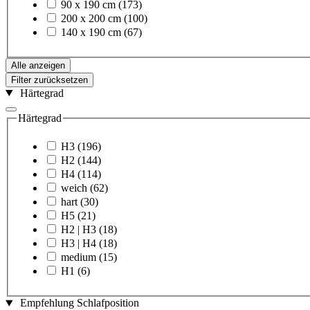
90 x 190 cm
(173)
200 x 200 cm
(100)
140 x 190 cm
(67)
Alle anzeigen
Filter zurücksetzen
Härtegrad
Härtegrad
H3
(196)
H2
(144)
H4
(114)
weich
(62)
hart
(30)
H5
(21)
H2 | H3
(18)
H3 | H4
(18)
medium
(15)
H1
(6)
Empfehlung Schlafposition