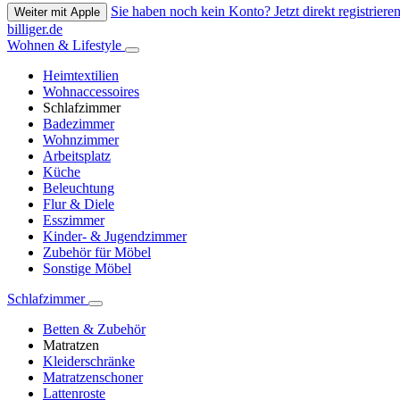
Sie haben noch kein Konto? Jetzt direkt registrieren
Weiter mit Apple
billiger.de
Wohnen & Lifestyle
Heimtextilien
Wohnaccessoires
Schlafzimmer
Badezimmer
Wohnzimmer
Arbeitsplatz
Küche
Beleuchtung
Flur & Diele
Esszimmer
Kinder- & Jugendzimmer
Zubehör für Möbel
Sonstige Möbel
Schlafzimmer
Betten & Zubehör
Matratzen
Kleiderschränke
Matratzenschoner
Lattenroste