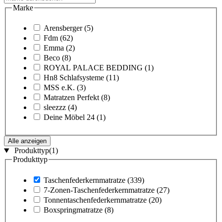
Marke
Arensberger
(5)
Fdm
(62)
Emma
(2)
Beco
(8)
ROYAL PALACE BEDDING
(1)
Hn8 Schlafsysteme
(11)
MSS e.K.
(3)
Matratzen Perfekt
(8)
sleezzz
(4)
Deine Möbel 24
(1)
Alle anzeigen
Produkttyp
(1)
Produkttyp
Taschenfederkernmatratze
(339)
7-Zonen-Taschenfederkernmatratze
(27)
Tonnentaschenfederkernmatratze
(20)
Boxspringmatratze
(8)