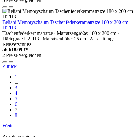
5 Preise vergleichen
Beliani Memoryschaum Taschenfederkernmatratze 180 x 200 cm
H2/H3
Taschenfederkernmatratze · Matratzengröße: 180 x 200 cm ·
Härtegrad: H2, H3 · Matratzenhöhe: 25 cm · Ausstattung:
Reißverschluss
ab
618,99 €*
2 Preise vergleichen
Zurück
1
...
3
4
5
6
7
8
Weiter
Anzahl pro Seite: