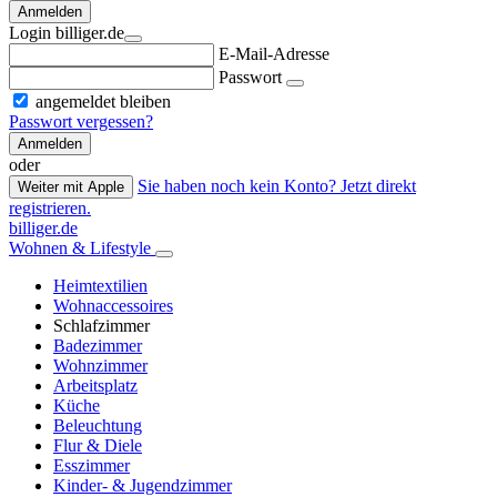
Anmelden
Login billiger.de
E-Mail-Adresse
Passwort
angemeldet bleiben
Passwort vergessen?
Anmelden
oder
Sie haben noch kein Konto? Jetzt direkt
Weiter mit Apple
registrieren.
billiger.de
Wohnen & Lifestyle
Heimtextilien
Wohnaccessoires
Schlafzimmer
Badezimmer
Wohnzimmer
Arbeitsplatz
Küche
Beleuchtung
Flur & Diele
Esszimmer
Kinder- & Jugendzimmer