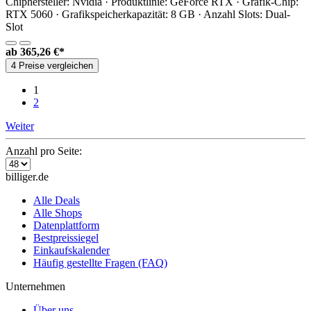
Chiphersteller: Nvidia · Produktlinie: GeForce RTX · Grafik-Chip:
RTX 5060 · Grafikspeicherkapazität: 8 GB · Anzahl Slots: Dual-
Slot
ab
365,26 €*
4 Preise vergleichen
1
2
Weiter
Anzahl pro Seite:
billiger.de
Alle Deals
Alle Shops
Datenplattform
Bestpreissiegel
Einkaufskalender
Häufig gestellte Fragen (FAQ)
Unternehmen
Über uns