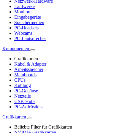
Netzwerk-Hardware
Laufwerke
Monitore
Eingabegeräte
Speichermedien
PC-Headsets
Webcams
PC-Lautsprecher
Komponenten
Grafikkarten
Kabel & Adapter
Arbeitsspeicher
Mainboards
CPUs
Kühlung
PC-Gehäuse
Netzteile
USB-Hubs
PC-Aufrüstkits
Grafikkarten
Beliebte Filter für Grafikkarten
NVIDIA Grafikkarten