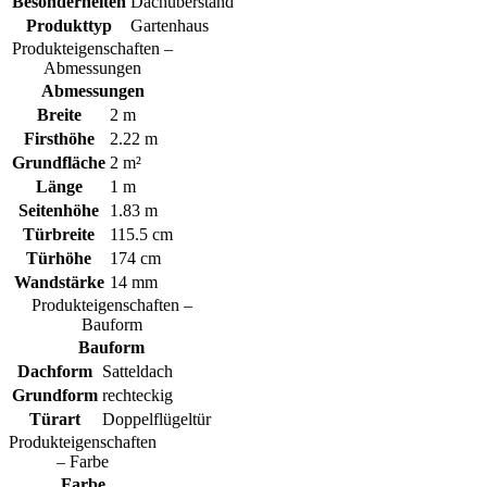
Besonderheiten
Dachüberstand
Produkttyp
Gartenhaus
Produkteigenschaften –
Abmessungen
Abmessungen
Breite
2 m
Firsthöhe
2.22 m
Grundfläche
2 m²
Länge
1 m
Seitenhöhe
1.83 m
Türbreite
115.5 cm
Türhöhe
174 cm
Wandstärke
14 mm
Produkteigenschaften –
Bauform
Bauform
Dachform
Satteldach
Grundform
rechteckig
Türart
Doppelflügeltür
Produkteigenschaften
– Farbe
Farbe