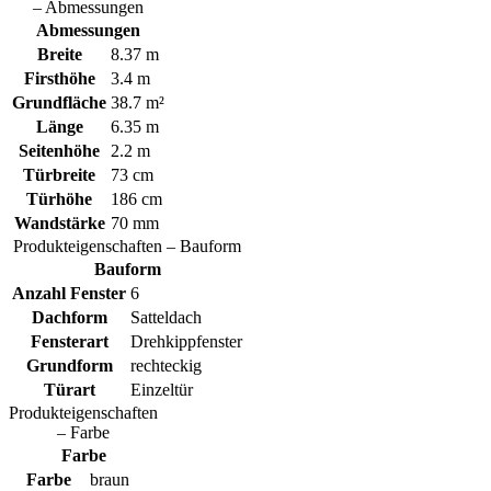
– Abmessungen
Abmessungen
Breite
8.37 m
Firsthöhe
3.4 m
Grundfläche
38.7 m²
Länge
6.35 m
Seitenhöhe
2.2 m
Türbreite
73 cm
Türhöhe
186 cm
Wandstärke
70 mm
Produkteigenschaften – Bauform
Bauform
Anzahl Fenster
6
Dachform
Satteldach
Fensterart
Drehkippfenster
Grundform
rechteckig
Türart
Einzeltür
Produkteigenschaften
– Farbe
Farbe
Farbe
braun