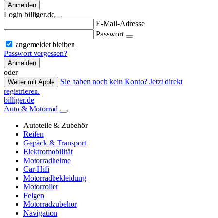
Anmelden
Login billiger.de
E-Mail-Adresse
Passwort
angemeldet bleiben
Passwort vergessen?
Anmelden
oder
Sie haben noch kein Konto? Jetzt direkt
Weiter mit Apple
registrieren.
billiger.de
Auto & Motorrad
Autoteile & Zubehör
Reifen
Gepäck & Transport
Elektromobilität
Motorradhelme
Car-Hifi
Motorradbekleidung
Motorroller
Felgen
Motorradzubehör
Navigation