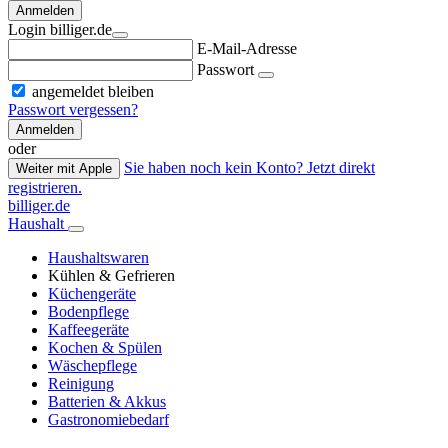
Anmelden
Login billiger.de
E-Mail-Adresse
Passwort
angemeldet bleiben
Passwort vergessen?
Anmelden
oder
Sie haben noch kein Konto? Jetzt direkt
Weiter mit Apple
registrieren.
billiger.de
Haushalt
Haushaltswaren
Kühlen & Gefrieren
Küchengeräte
Bodenpflege
Kaffeegeräte
Kochen & Spülen
Wäschepflege
Reinigung
Batterien & Akkus
Gastronomiebedarf