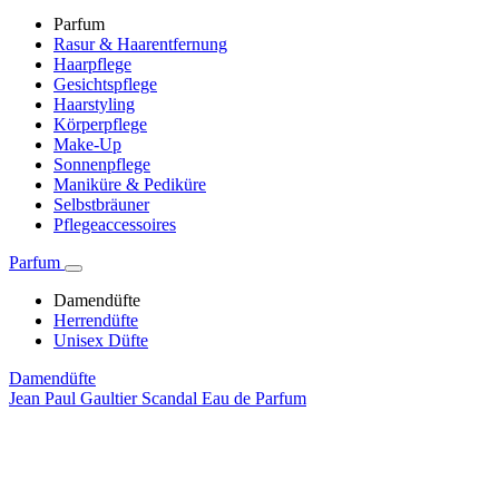
Parfum
Rasur & Haarentfernung
Haarpflege
Gesichtspflege
Haarstyling
Körperpflege
Make-Up
Sonnenpflege
Maniküre & Pediküre
Selbstbräuner
Pflegeaccessoires
Parfum
Damendüfte
Herrendüfte
Unisex Düfte
Damendüfte
Jean Paul Gaultier Scandal Eau de Parfum