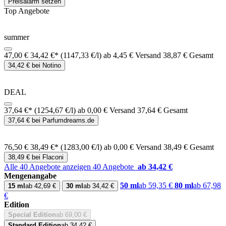
Preisalarm setzen
Top Angebote
summer
47,00 €
34,42 €*
(1147,33 €/l)
ab 4,45 € Versand
38,87 € Gesamt
34,42 € bei Notino
DEAL
37,64 €*
(1254,67 €/l)
ab 0,00 € Versand
37,64 € Gesamt
37,64 € bei Parfumdreams.de
76,50 €
38,49 €*
(1283,00 €/l)
ab 0,00 € Versand
38,49 € Gesamt
38,49 € bei Flaconi
Alle 40 Angebote anzeigen
40 Angebote
ab 34,42 €
Mengenangabe
50 ml
ab 59,35 €
80 ml
ab 67,98
15 ml
ab 42,69 €
30 ml
ab 34,42 €
€
Edition
Special Edition
ab 69,00 €
Standard Edition
ab 34,42 €