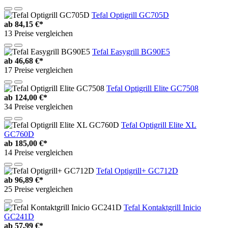
Tefal Optigrill GC705D
ab
84,15 €*
13 Preise vergleichen
Tefal Easygrill BG90E5
ab
46,68 €*
17 Preise vergleichen
Tefal Optigrill Elite GC7508
ab
124,00 €*
34 Preise vergleichen
Tefal Optigrill Elite XL
GC760D
ab
185,00 €*
14 Preise vergleichen
Tefal Optigrill+ GC712D
ab
96,89 €*
25 Preise vergleichen
Tefal Kontaktgrill Inicio
GC241D
ab
57,99 €*