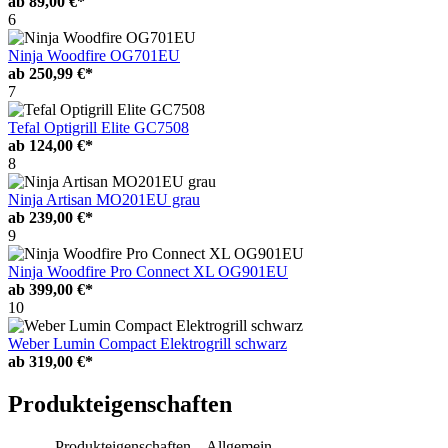
ab
89,00 €*
6
Ninja Woodfire OG701EU
ab
250,99 €*
7
Tefal Optigrill Elite GC7508
ab
124,00 €*
8
Ninja Artisan MO201EU grau
ab
239,00 €*
9
Ninja Woodfire Pro Connect XL OG901EU
ab
399,00 €*
10
Weber Lumin Compact Elektrogrill schwarz
ab
319,00 €*
Produkteigenschaften
Produkteigenschaften – Allgemein