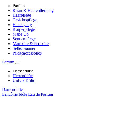
Parfum
Rasur & Haarentfernung
Haarpflege
Gesichtspflege
Haarstyling
Körperpflege
Make-Up
Sonnenpflege
Maniküre & Pediküre
Selbstbräuner
Pflegeaccessoires
Parfum
Damendüfte
Herrendüfte
Unisex Düfte
Damendüfte
Lancôme Idôle Eau de Parfum