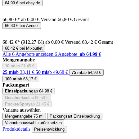
64,99 € bei ebay.de
66,80 €*
ab 0,00 € Versand
66,80 € Gesamt
66,80 € bei Avesol
68,42 €*
(912,27 €/l)
ab 0,00 € Versand
68,42 € Gesamt
68,42 € bei Mixoutlet
Alle 6 Angebote anzeigen
6 Angebote
ab 64,99 €
Mengenangabe
10 ml
ab 21,45 €
25 ml
ab 33,11 €
50 ml
ab 49,68 €
75 ml
ab 64,98 €
100 ml
ab 63,17 €
Packungsart
Einzelpackung
ab 64,98 €
Geschenkset
ab 89,50 €
Pocket-Spray
ab 21,45 €
Variante auswählen
Mengenangabe
75 ml
Packungsart
Einzelpackung
Variantenauswahl zurücksetzen
Produktdetails
Preisentwicklung