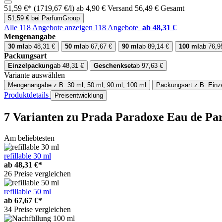
51,59 €*
(1719,67 €/l)
ab 4,90 € Versand
56,49 € Gesamt
51,59 € bei ParfumGroup
Alle 118 Angebote anzeigen
118 Angebote
ab 48,31 €
Mengenangabe
30 ml
ab 48,31 €
50 ml
ab 67,67 €
90 ml
ab 89,14 €
100 ml
ab 76,9
Packungsart
Einzelpackung
ab 48,31 €
Geschenkset
ab 97,63 €
Variante auswählen
Mengenangabe
z.B. 30 ml, 50 ml, 90 ml, 100 ml
Packungsart
z.B. Ein
Produktdetails
Preisentwicklung
7 Varianten
zu Prada Paradoxe Eau de Pa
Am beliebtesten
refillable 30 ml
ab
48,31 €*
26 Preise vergleichen
refillable 50 ml
ab
67,67 €*
34 Preise vergleichen