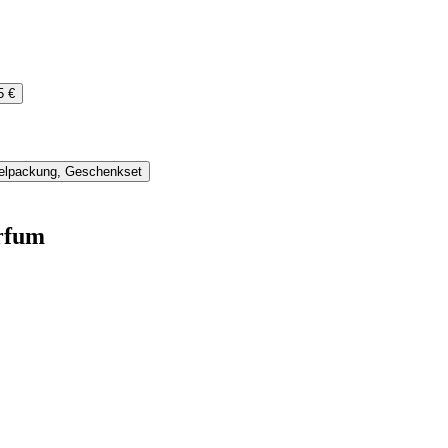
5 €
zelpackung, Geschenkset
rfum