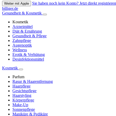
Sie haben noch kein Konto? Jetzt direkt registrieren
Weiter mit Apple
billiger.de
Gesundheit & Kosmetik
Kosmetik
Arzneimittel
Diät & Ernährung
Gesundheit & Pflege
Zahnpflege
Augenoptik
Wellness
Erotik & Verhütung
Desinfektionsmittel
Kosmetik
Parfum
Rasur & Haarentfernung
Haarpflege
Gesichtspflege
Haarstyling
Körperpflege
Make-Up
Sonnenpflege
Maniküre & Pediküre