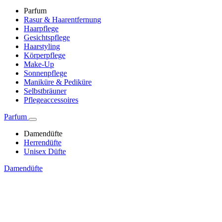
Parfum
Rasur & Haarentfernung
Haarpflege
Gesichtspflege
Haarstyling
Körperpflege
Make-Up
Sonnenpflege
Maniküre & Pediküre
Selbstbräuner
Pflegeaccessoires
Parfum
Damendüfte
Herrendüfte
Unisex Düfte
Damendüfte