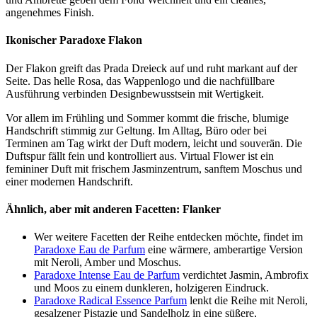
angenehmes Finish.
Ikonischer Paradoxe Flakon
Der Flakon greift das Prada Dreieck auf und ruht markant auf der
Seite. Das helle Rosa, das Wappenlogo und die nachfüllbare
Ausführung verbinden Designbewusstsein mit Wertigkeit.
Vor allem im Frühling und Sommer kommt die frische, blumige
Handschrift stimmig zur Geltung. Im Alltag, Büro oder bei
Terminen am Tag wirkt der Duft modern, leicht und souverän. Die
Duftspur fällt fein und kontrolliert aus. Virtual Flower ist ein
femininer Duft mit frischem Jasminzentrum, sanftem Moschus und
einer modernen Handschrift.
Ähnlich, aber mit anderen Facetten: Flanker
Wer weitere Facetten der Reihe entdecken möchte, findet im
Paradoxe Eau de Parfum
eine wärmere, amberartige Version
mit Neroli, Amber und Moschus.
Paradoxe Intense Eau de Parfum
verdichtet Jasmin, Ambrofix
und Moos zu einem dunkleren, holzigeren Eindruck.
Paradoxe Radical Essence Parfum
lenkt die Reihe mit Neroli,
gesalzener Pistazie und Sandelholz in eine süßere,