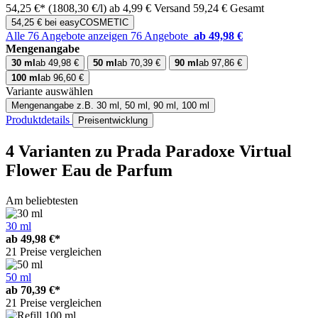
54,25 €*
(1808,30 €/l)
ab 4,99 € Versand
59,24 € Gesamt
54,25 € bei easyCOSMETIC
Alle 76 Angebote anzeigen
76 Angebote
ab 49,98 €
Mengenangabe
30 ml
ab 49,98 €
50 ml
ab 70,39 €
90 ml
ab 97,86 €
100 ml
ab 96,60 €
Variante auswählen
Mengenangabe
z.B. 30 ml, 50 ml, 90 ml, 100 ml
Produktdetails
Preisentwicklung
4 Varianten
zu Prada Paradoxe Virtual
Flower Eau de Parfum
Am beliebtesten
30 ml
ab
49,98 €*
21 Preise vergleichen
50 ml
ab
70,39 €*
21 Preise vergleichen