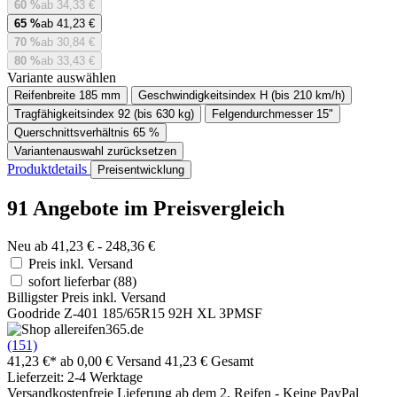
60 %
ab 34,33 €
65 %
ab 41,23 €
70 %
ab 30,84 €
80 %
ab 33,43 €
Variante auswählen
Reifenbreite
185 mm
Geschwindigkeitsindex
H (bis 210 km/h)
Tragfähigkeitsindex
92 (bis 630 kg)
Felgendurchmesser
15"
Querschnittsverhältnis
65 %
Variantenauswahl zurücksetzen
Produktdetails
Preisentwicklung
91 Angebote im Preisvergleich
Neu ab 41,23 € - 248,36 €
Preis inkl. Versand
sofort lieferbar
(88)
Billigster Preis inkl. Versand
Goodride Z-401 185/65R15 92H XL 3PMSF
(151)
41,23 €*
ab 0,00 € Versand
41,23 € Gesamt
Lieferzeit: 2-4 Werktage
Versandkostenfreie Lieferung ab dem 2. Reifen - Keine PayPal