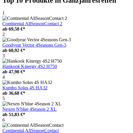
Top 10 Produkte
in Ganzjahresreifen
1
Continental AllSeasonContact 2
ab
69,50 €*
2
Goodyear Vector 4Seasons Gen-3
ab
60,92 €*
3
Hankook Kinergy 4S2 H750
ab
47,98 €*
4
Kumho Solus 4S HA32
ab
36,68 €*
5
Nexen N'blue 4Season 2 XL
ab
51,83 €*
6
Continental AllSeasonContact