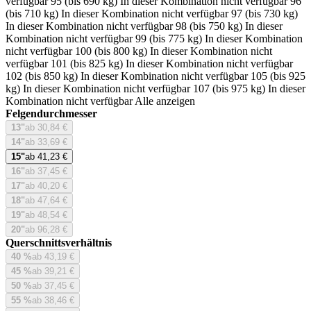
verfügbar
95 (bis 690 kg)
In dieser Kombination nicht verfügbar
96
(bis 710 kg)
In dieser Kombination nicht verfügbar
97 (bis 730 kg)
In dieser Kombination nicht verfügbar
98 (bis 750 kg)
In dieser
Kombination nicht verfügbar
99 (bis 775 kg)
In dieser Kombination
nicht verfügbar
100 (bis 800 kg)
In dieser Kombination nicht
verfügbar
101 (bis 825 kg)
In dieser Kombination nicht verfügbar
102 (bis 850 kg)
In dieser Kombination nicht verfügbar
105 (bis 925
kg)
In dieser Kombination nicht verfügbar
107 (bis 975 kg)
In dieser
Kombination nicht verfügbar
Alle anzeigen
Felgendurchmesser
13"
ab 30,84 €
14"
ab 33,69 €
15"
ab 41,23 €
16"
ab 37,45 €
17"
ab 40,20 €
18"
ab 47,64 €
19"
ab 48,54 €
20"
ab 96,28 €
Querschnittsverhältnis
40 %
ab 43,19 €
45 %
ab 39,21 €
50 %
ab 37,45 €
55 %
ab 38,46 €