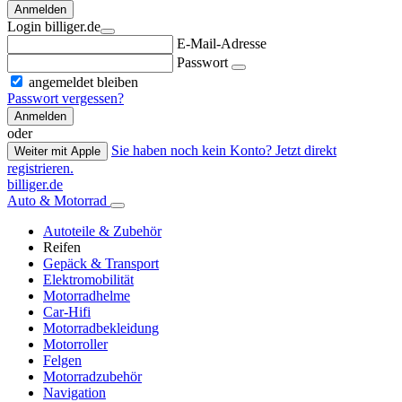
Anmelden
Login billiger.de
E-Mail-Adresse
Passwort
angemeldet bleiben
Passwort vergessen?
Anmelden
oder
Sie haben noch kein Konto? Jetzt direkt
Weiter mit Apple
registrieren.
billiger.de
Auto & Motorrad
Autoteile & Zubehör
Reifen
Gepäck & Transport
Elektromobilität
Motorradhelme
Car-Hifi
Motorradbekleidung
Motorroller
Felgen
Motorradzubehör
Navigation