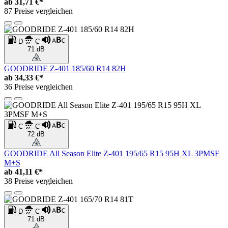
ab
31,71 €*
87 Preise vergleichen
D
C
71 dB
GOODRIDE Z-401 185/60 R14 82H
ab
34,33 €*
36 Preise vergleichen
C
C
72 dB
GOODRIDE All Season Elite Z-401 195/65 R15 95H XL 3PMSF
M+S
ab
41,11 €*
38 Preise vergleichen
D
C
71 dB