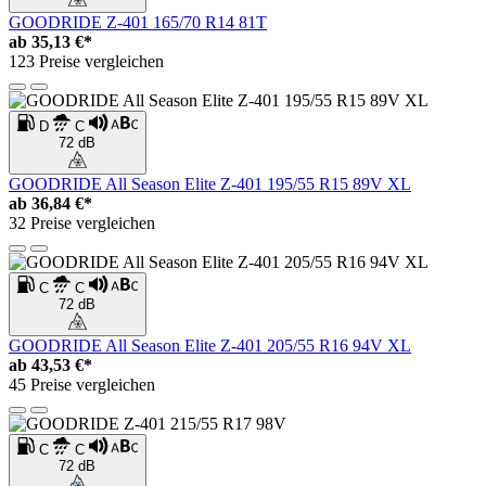
GOODRIDE Z-401 165/70 R14 81T
ab
35,13 €*
123 Preise vergleichen
D
C
72 dB
GOODRIDE All Season Elite Z-401 195/55 R15 89V XL
ab
36,84 €*
32 Preise vergleichen
C
C
72 dB
GOODRIDE All Season Elite Z-401 205/55 R16 94V XL
ab
43,53 €*
45 Preise vergleichen
C
C
72 dB