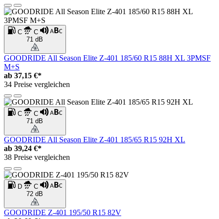
C
C
71 dB
GOODRIDE All Season Elite Z-401 185/60 R15 88H XL 3PMSF
M+S
ab
37,15 €*
34 Preise vergleichen
C
C
71 dB
GOODRIDE All Season Elite Z-401 185/65 R15 92H XL
ab
39,24 €*
38 Preise vergleichen
D
C
72 dB
GOODRIDE Z-401 195/50 R15 82V