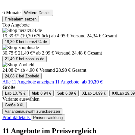
6 Monate
Weitere Details
Preisalarm setzen
Top Angebote
19,39 €*
(19,39 €/Stück)
ab 4,95 € Versand
24,34 € Gesamt
19,39 € bei tierarzt24.de
30,75 €
21,49 €*
ab 2,99 € Versand
24,48 € Gesamt
21,49 € bei zooplus.de
24,08 €*
ab 4,90 € Versand
28,98 € Gesamt
24,08 € bei Zooheld
Alle 11 Angebote anzeigen
11 Angebote
ab 19,39 €
Größe
L
ab 10,79 €
M
ab 8,94 €
S
ab 6,89 €
XL
ab 14,99 €
XXL
ab 19,39
Variante auswählen
Größe
XXL
Variantenauswahl zurücksetzen
Produktdetails
Preisentwicklung
11 Angebote im Preisvergleich