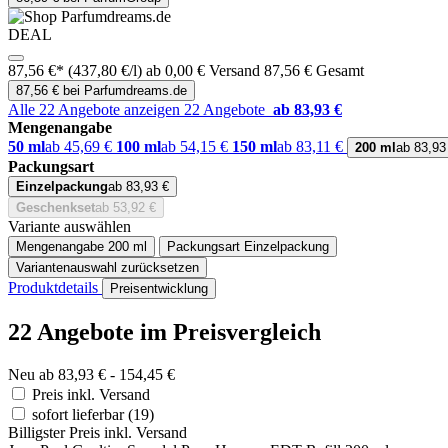
DEAL
87,56 €*
(437,80 €/l)
ab 0,00 € Versand
87,56 € Gesamt
87,56 € bei Parfumdreams.de
Alle 22 Angebote anzeigen
22 Angebote
ab 83,93 €
Mengenangabe
50 ml
ab 45,69 €
100 ml
ab 54,15 €
150 ml
ab 83,11 €
200 ml
ab 83,93
Packungsart
Einzelpackung
ab 83,93 €
Geschenkset
ab 53,92 €
Variante auswählen
Mengenangabe
200 ml
Packungsart
Einzelpackung
Variantenauswahl zurücksetzen
Produktdetails
Preisentwicklung
22 Angebote im Preisvergleich
Neu ab 83,93 € - 154,45 €
Preis inkl. Versand
sofort lieferbar
(19)
Billigster Preis inkl. Versand