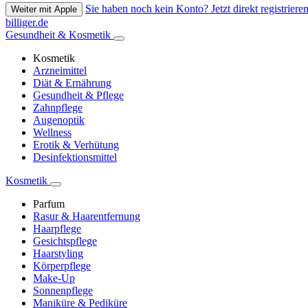
Sie haben noch kein Konto? Jetzt direkt registrieren
Weiter mit Apple
billiger.de
Gesundheit & Kosmetik
Kosmetik
Arzneimittel
Diät & Ernährung
Gesundheit & Pflege
Zahnpflege
Augenoptik
Wellness
Erotik & Verhütung
Desinfektionsmittel
Kosmetik
Parfum
Rasur & Haarentfernung
Haarpflege
Gesichtspflege
Haarstyling
Körperpflege
Make-Up
Sonnenpflege
Maniküre & Pediküre