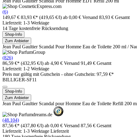
Jean Paul Gaultier Scandal Pour Homme EDT Refill 200 ml
(6)
149,67 €
83,93 €*
(419,65 €/l)
ab 0,00 € Versand
83,93 € Gesamt
Lieferzeit: 1-3 Werktage
14 Tage kostenfreie Rücksendung
Shop-Info
Zum Anbieter
Jean Paul Gaultier Scandal Pour Homme Eau de Toilette 200 ml / Na
(826)
86,59 €*
(432,95 €/l)
ab 4,90 € Versand
91,49 € Gesamt
Lieferzeit: 1-2 Werktage
Preis nur gültig mit
Gutschein -
ohne Gutschein: 97,59 €*
BILLIGER-SF11
Shop-Info
Zum Anbieter
Jean Paul Gaultier Scandal pour Homme Eau de Toilette Refill 200 m
(48.104)
87,56 €*
(437,80 €/l)
ab 0,00 € Versand
87,56 € Gesamt
Lieferzeit: 1-3 Werktage Lieferzeit
180 Tage kostenfreie Rücksendung