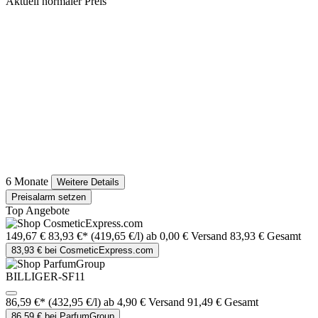
Aktuell normaler Preis
6 Monate
Weitere Details
Preisalarm setzen
Top Angebote
149,67 €
83,93 €*
(419,65 €/l)
ab 0,00 € Versand
83,93 € Gesamt
83,93 € bei CosmeticExpress.com
BILLIGER-SF11
86,59 €*
(432,95 €/l)
ab 4,90 € Versand
91,49 € Gesamt
86,59 € bei ParfumGroup