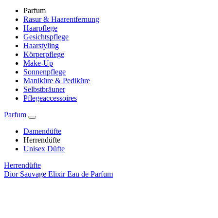
Parfum
Rasur & Haarentfernung
Haarpflege
Gesichtspflege
Haarstyling
Körperpflege
Make-Up
Sonnenpflege
Maniküre & Pediküre
Selbstbräuner
Pflegeaccessoires
Parfum
Damendüfte
Herrendüfte
Unisex Düfte
Herrendüfte
Dior Sauvage Elixir Eau de Parfum