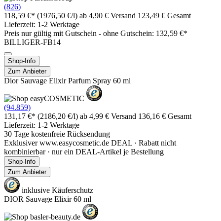
(826)
118,59 €*
(1976,50 €/l)
ab 4,90 € Versand
123,49 € Gesamt
Lieferzeit: 1-2 Werktage
Preis nur gültig mit
Gutschein -
ohne Gutschein: 132,59 €*
BILLIGER-FB14
Shop-Info
Zum Anbieter
Dior Sauvage Elixir Parfum Spray 60 ml
(94.859)
131,17 €*
(2186,20 €/l)
ab 4,99 € Versand
136,16 € Gesamt
Lieferzeit: 1-2 Werktage
30 Tage kostenfreie Rücksendung
Exklusiver www.easycosmetic.de DEAL · Rabatt nicht
kombinierbar · nur ein DEAL-Artikel je Bestellung
Shop-Info
Zum Anbieter
inklusive Käuferschutz
DIOR Sauvage Elixir 60 ml