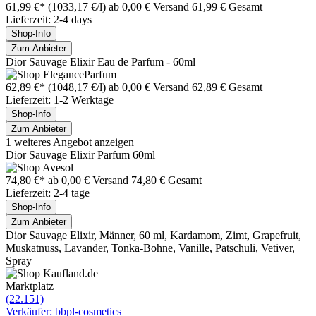
61,99 €*
(1033,17 €/l)
ab 0,00 € Versand
61,99 € Gesamt
Lieferzeit: 2-4 days
Shop-Info
Zum Anbieter
Dior Sauvage Elixir Eau de Parfum - 60ml
62,89 €*
(1048,17 €/l)
ab 0,00 € Versand
62,89 € Gesamt
Lieferzeit: 1-2 Werktage
Shop-Info
Zum Anbieter
1 weiteres Angebot anzeigen
Dior Sauvage Elixir Parfum 60ml
74,80 €*
ab 0,00 € Versand
74,80 € Gesamt
Lieferzeit: 2-4 tage
Shop-Info
Zum Anbieter
Dior Sauvage Elixir, Männer, 60 ml, Kardamom, Zimt, Grapefruit,
Muskatnuss, Lavander, Tonka-Bohne, Vanille, Patschuli, Vetiver,
Spray
Marktplatz
(22.151)
Verkäufer: bbpl-cosmetics