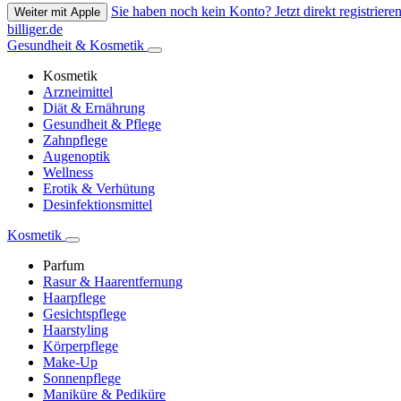
Sie haben noch kein Konto? Jetzt direkt registrieren
Weiter mit Apple
billiger.de
Gesundheit & Kosmetik
Kosmetik
Arzneimittel
Diät & Ernährung
Gesundheit & Pflege
Zahnpflege
Augenoptik
Wellness
Erotik & Verhütung
Desinfektionsmittel
Kosmetik
Parfum
Rasur & Haarentfernung
Haarpflege
Gesichtspflege
Haarstyling
Körperpflege
Make-Up
Sonnenpflege
Maniküre & Pediküre