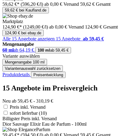
59,62 €*
(596,20 €/l)
ab 0,00 € Versand
59,62 € Gesamt
59,62 € bei Kaufland.de
Marktplatz
124,90 €*
(1249,00 €/l)
ab 0,00 € Versand
124,90 € Gesamt
124,90 € bei ebay.de
Alle 15 Angebote anzeigen
15 Angebote
ab 59,45 €
Mengenangabe
60 ml
ab 64,19 €
100 ml
ab 59,45 €
Variante auswählen
Mengenangabe
100 ml
Variantenauswahl zurücksetzen
Produktdetails
Preisentwicklung
15 Angebote im Preisvergleich
Neu ab 59,45 € - 310,19 €
Preis inkl. Versand
sofort lieferbar
(10)
Billigster Preis inkl. Versand
Dior Sauvage Elixir Eau de Parfum - 100ml
59,45 €*
(594,50 €/l)
ab 0,00 € Versand
59,45 € Gesamt