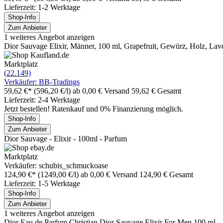
Lieferzeit: 1-2 Werktage
Shop-Info
Zum Anbieter
1 weiteres Angebot anzeigen
Dior Sauvage Elixir, Männer, 100 ml, Grapefruit, Gewürz, Holz, Lav
Marktplatz
(22.149)
Verkäufer: BB-Tradings
59,62 €*
(596,20 €/l)
ab 0,00 € Versand
59,62 € Gesamt
Lieferzeit: 2-4 Werktage
Jetzt bestellen! Ratenkauf und 0% Finanzierung möglich.
Shop-Info
Zum Anbieter
Dior Sauvage - Elixir - 100ml - Parfum
Marktplatz
Verkäufer: schubis_schmuckoase
124,90 €*
(1249,00 €/l)
ab 0,00 € Versand
124,90 € Gesamt
Lieferzeit: 1-5 Werktage
Shop-Info
Zum Anbieter
1 weiteres Angebot anzeigen
Dior Eau de Parfum Christian Dior Sauvage Elixir For Men 100 ml