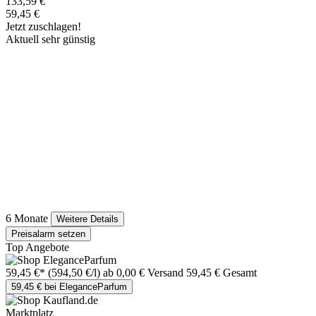
133,59 €
59,45 €
Jetzt zuschlagen!
Aktuell sehr günstig
6 Monate
Weitere Details
Preisalarm setzen
Top Angebote
59,45 €*
(594,50 €/l)
ab 0,00 € Versand
59,45 € Gesamt
59,45 € bei EleganceParfum
Marktplatz