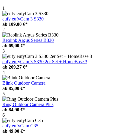
1
eufy eufyCam 3 S330
ab
109,00 €*
2
Reolink Argus Series B330
ab
69,00 €*
3
eufy eufyCam 3 S330 2er Set + HomeBase 3
ab
269,27 €*
4
Blink Outdoor Camera
ab
85,00 €*
5
Ring Outdoor Camera Plus
ab
84,90 €*
6
eufy eufyCam C35
ab
49,00 €*