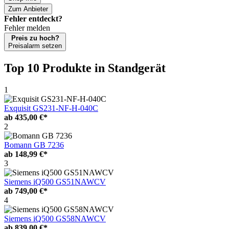
Zum Anbieter
Fehler entdeckt?
Fehler melden
Preis zu hoch?
Preisalarm setzen
Top 10 Produkte
in Standgerät
1
Exquisit GS231-NF-H-040C
ab
435,00 €*
2
Bomann GB 7236
ab
148,99 €*
3
Siemens iQ500 GS51NAWCV
ab
749,00 €*
4
Siemens iQ500 GS58NAWCV
ab
839,00 €*