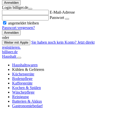
Anmelden
Login billiger.de
E-Mail-Adresse
Passwort
angemeldet bleiben
Passwort vergessen?
Anmelden
oder
Sie haben noch kein Konto? Jetzt direkt
Weiter mit Apple
registrieren.
billiger.de
Haushalt
Haushaltswaren
Kühlen & Gefrieren
Küchengeräte
Bodenpflege
Kaffeegeräte
Kochen & Spülen
Wäschepflege
Reinigung
Batterien & Akkus
Gastronomiebedarf