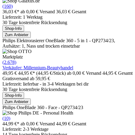
(160)
36,03 €*
ab 0,00 € Versand
36,03 € Gesamt
Lieferzeit: 1 Werktag
30 Tage kostenfreie Rücksendung
Shop-Info
Zum Anbieter
Philips Elektrorasierer OneBlade 360 - 5 in 1 - QP2734/23,
Aufsätze: 1, Nass und trocken einsetzbar
Marktplatz
(2.678)
Verkäufer: Millennium-Beautyhandel
49,95 €
44,95 €*
(44,95 €/Stück)
ab 0,00 € Versand
44,95 € Gesamt
Gratisversand ab 59,95 €
Lieferzeit: lieferbar - in 3-4 Werktagen bei dir
30 Tage kostenfreie Rücksendung
Shop-Info
Zum Anbieter
Philips OneBlade 360 - Face - QP2734/23
(10)
44,99 €*
ab 0,00 € Versand
44,99 € Gesamt
Lieferzeit: 2-3 Werktage
14 Tage kostenfreie Rücksendung