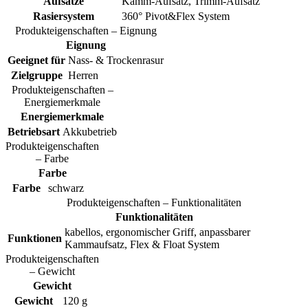
Aufsätze
Kamm-Aufsatz, Trimm-Aufsatz
Rasiersystem
360° Pivot&Flex System
Produkteigenschaften – Eignung
Eignung
Geeignet für
Nass- & Trockenrasur
Zielgruppe
Herren
Produkteigenschaften –
Energiemerkmale
Energiemerkmale
Betriebsart
Akkubetrieb
Produkteigenschaften
– Farbe
Farbe
Farbe
schwarz
Produkteigenschaften – Funktionalitäten
Funktionalitäten
kabellos, ergonomischer Griff, anpassbarer
Funktionen
Kammaufsatz, Flex & Float System
Produkteigenschaften
– Gewicht
Gewicht
Gewicht
120 g