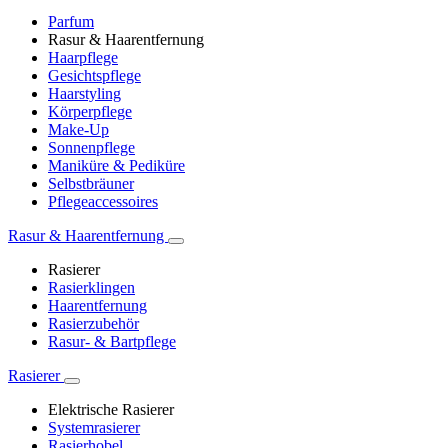
Parfum
Rasur & Haarentfernung
Haarpflege
Gesichtspflege
Haarstyling
Körperpflege
Make-Up
Sonnenpflege
Maniküre & Pediküre
Selbstbräuner
Pflegeaccessoires
Rasur & Haarentfernung
Rasierer
Rasierklingen
Haarentfernung
Rasierzubehör
Rasur- & Bartpflege
Rasierer
Elektrische Rasierer
Systemrasierer
Rasierhobel