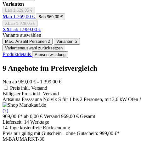
Varianten
L
ab 1.629,05 €
M
ab 1.269,00 €
S
ab 969,00 €
XL
ab 1.929,05 €
XXL
ab 1.969,00 €
Variante auswählen
Max. Anzahl Personen
2
Varianten
S
Variantenauswahl zurücksetzen
Produktdetails
Preisentwicklung
9 Angebote im Preisvergleich
Neu ab 969,00 € - 1.399,00 €
Preis inkl. Versand
Billigster Preis inkl. Versand
Artsauna Fasssauna Nolvik S für 1 bis 2 Personen, mit 3,6 kW Ofen
(7)
969,00 €*
ab 0,00 € Versand
969,00 € Gesamt
Lieferzeit: 14 Werktage
14 Tage kostenfreie Rücksendung
Preis nur gültig mit
Gutschein -
ohne Gutschein: 999,00 €*
M-BAUMARKT-30