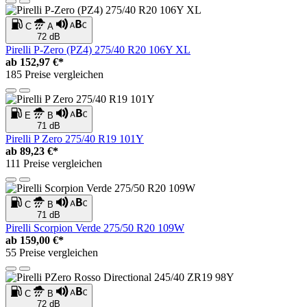
C
A
72 dB
Pirelli P-Zero (PZ4) 275/40 R20 106Y XL
ab
152,97 €*
185 Preise vergleichen
E
B
71 dB
Pirelli P Zero 275/40 R19 101Y
ab
89,23 €*
111 Preise vergleichen
C
B
71 dB
Pirelli Scorpion Verde 275/50 R20 109W
ab
159,00 €*
55 Preise vergleichen
C
B
72 dB