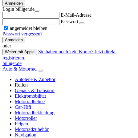
Anmelden
Login billiger.de
E-Mail-Adresse
Passwort
angemeldet bleiben
Passwort vergessen?
Anmelden
oder
Sie haben noch kein Konto? Jetzt direkt
Weiter mit Apple
registrieren.
billiger.de
Auto & Motorrad
Autoteile & Zubehör
Reifen
Gepäck & Transport
Elektromobilität
Motorradhelme
Car-Hifi
Motorradbekleidung
Motorroller
Felgen
Motorradzubehör
Navigation