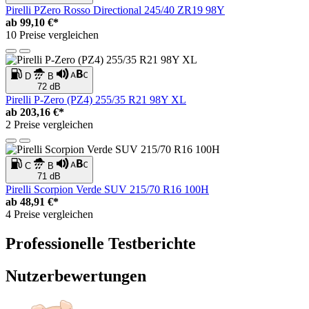
Pirelli PZero Rosso Directional 245/40 ZR19 98Y
ab
99,10 €*
10 Preise vergleichen
D
B
72 dB
Pirelli P-Zero (PZ4) 255/35 R21 98Y XL
ab
203,16 €*
2 Preise vergleichen
C
B
71 dB
Pirelli Scorpion Verde SUV 215/70 R16 100H
ab
48,91 €*
4 Preise vergleichen
Professionelle Testberichte
Nutzerbewertungen