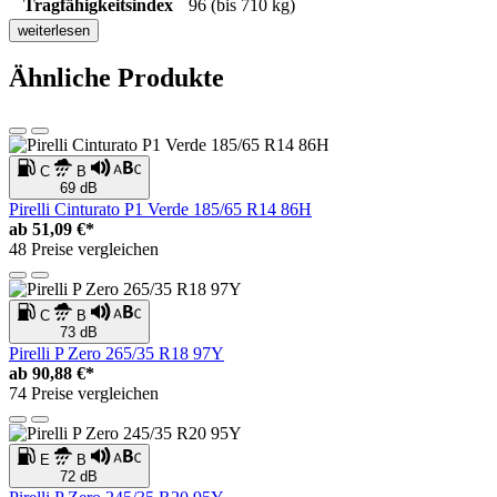
Tragfähigkeitsindex
96 (bis 710 kg)
weiterlesen
Ähnliche Produkte
C
B
69 dB
Pirelli Cinturato P1 Verde 185/65 R14 86H
ab
51,09 €*
48 Preise vergleichen
C
B
73 dB
Pirelli P Zero 265/35 R18 97Y
ab
90,88 €*
74 Preise vergleichen
E
B
72 dB