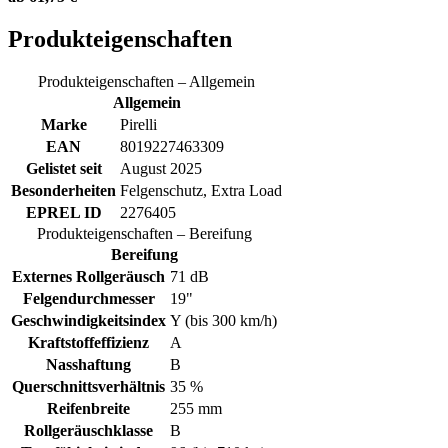
Produkteigenschaften
Produkteigenschaften – Allgemein
Allgemein
Marke
Pirelli
EAN
8019227463309
Gelistet seit
August 2025
Besonderheiten
Felgenschutz, Extra Load
EPREL ID
2276405
Produkteigenschaften – Bereifung
Bereifung
Externes Rollgeräusch
71 dB
Felgendurchmesser
19"
Geschwindigkeitsindex
Y (bis 300 km/h)
Kraftstoffeffizienz
A
Nasshaftung
B
Querschnittsverhältnis
35 %
Reifenbreite
255 mm
Rollgeräuschklasse
B