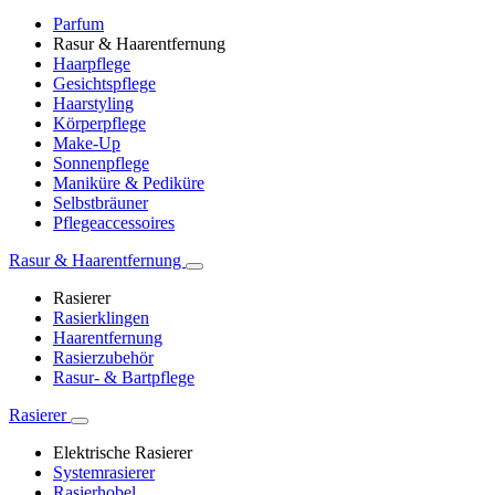
Parfum
Rasur & Haarentfernung
Haarpflege
Gesichtspflege
Haarstyling
Körperpflege
Make-Up
Sonnenpflege
Maniküre & Pediküre
Selbstbräuner
Pflegeaccessoires
Rasur & Haarentfernung
Rasierer
Rasierklingen
Haarentfernung
Rasierzubehör
Rasur- & Bartpflege
Rasierer
Elektrische Rasierer
Systemrasierer
Rasierhobel