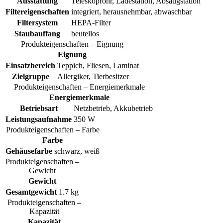
Ausstattung
Teleskoprohr, Ladestation, Absaugstation
Filtereigenschaften
integriert, herausnehmbar, abwaschbar
Filtersystem
HEPA-Filter
Staubauffang
beutellos
Produkteigenschaften – Eignung
Eignung
Einsatzbereich
Teppich, Fliesen, Laminat
Zielgruppe
Allergiker, Tierbesitzer
Produkteigenschaften – Energiemerkmale
Energiemerkmale
Betriebsart
Netzbetrieb, Akkubetrieb
Leistungsaufnahme
350 W
Produkteigenschaften – Farbe
Farbe
Gehäusefarbe
schwarz, weiß
Produkteigenschaften –
Gewicht
Gewicht
Gesamtgewicht
1.7 kg
Produkteigenschaften –
Kapazität
Kapazität