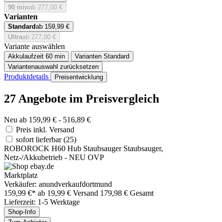
90 min
ab 277,00 €
Varianten
Standard
ab 159,99 €
Ultra
ab 277,00 €
Variante auswählen
Akkulaufzeit
60 min
Varianten
Standard
Variantenauswahl zurücksetzen
Produktdetails
Preisentwicklung
27 Angebote im Preisvergleich
Neu ab 159,99 € - 516,89 €
Preis inkl. Versand
sofort lieferbar
(25)
ROBOROCK H60 Hub Staubsauger Staubsauger,
Netz-/Akkubetrieb - NEU OVP
Marktplatz
Verkäufer: anundverkaufdortmund
159,99 €*
ab 19,99 € Versand
179,98 € Gesamt
Lieferzeit: 1-5 Werktage
Shop-Info