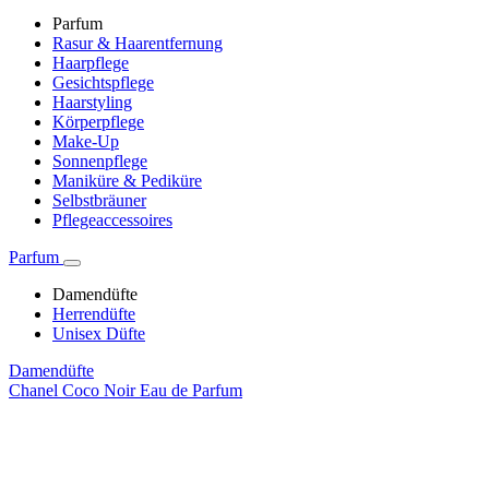
Parfum
Rasur & Haarentfernung
Haarpflege
Gesichtspflege
Haarstyling
Körperpflege
Make-Up
Sonnenpflege
Maniküre & Pediküre
Selbstbräuner
Pflegeaccessoires
Parfum
Damendüfte
Herrendüfte
Unisex Düfte
Damendüfte
Chanel Coco Noir Eau de Parfum