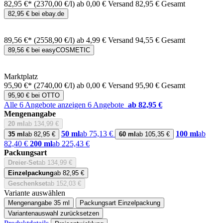
82,95 €*
(2370,00 €/l)
ab 0,00 € Versand
82,95 € Gesamt
82,95 € bei ebay.de
89,56 €*
(2558,90 €/l)
ab 4,99 € Versand
94,55 € Gesamt
89,56 € bei easyCOSMETIC
Marktplatz
95,90 €*
(2740,00 €/l)
ab 0,00 € Versand
95,90 € Gesamt
95,90 € bei OTTO
Alle 6 Angebote anzeigen
6 Angebote
ab 82,95 €
Mengenangabe
20 ml
ab 134,99 €
50 ml
ab 75,13 €
100 ml
ab
35 ml
ab 82,95 €
60 ml
ab 105,35 €
82,40 €
200 ml
ab 225,43 €
Packungsart
Dreier-Set
ab 134,99 €
Einzelpackung
ab 82,95 €
Geschenkset
ab 152,03 €
Variante auswählen
Mengenangabe
35 ml
Packungsart
Einzelpackung
Variantenauswahl zurücksetzen