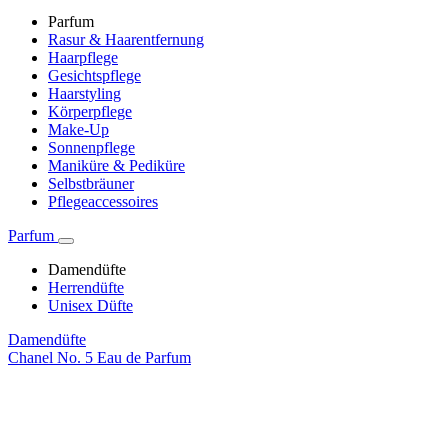
Parfum
Rasur & Haarentfernung
Haarpflege
Gesichtspflege
Haarstyling
Körperpflege
Make-Up
Sonnenpflege
Maniküre & Pediküre
Selbstbräuner
Pflegeaccessoires
Parfum
Damendüfte
Herrendüfte
Unisex Düfte
Damendüfte
Chanel No. 5 Eau de Parfum