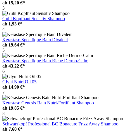
ab
15,20 €*
3
Guhl Kopfhaut Sensitiv Shampoo
ab
1,93 €*
4
Kérastase Specifique Bain Divalent
ab
19,64 €*
5
Kérastase Specifique Bain Riche Dermo-Calm
ab
43,22 €*
6
Glynt Nutri Oil 05
ab
14,90 €*
7
Kérastase Genesis Bain Nutri-Fortifiant Shampoo
ab
19,85 €*
8
Schwarzkopf Professional BC Bonacure Frizz Away Shampoo
ab
7,60 €*