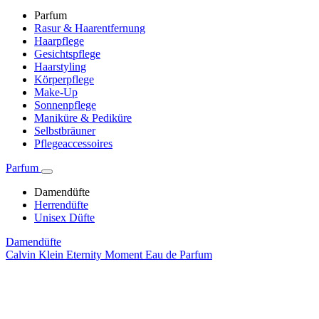
Parfum
Rasur & Haarentfernung
Haarpflege
Gesichtspflege
Haarstyling
Körperpflege
Make-Up
Sonnenpflege
Maniküre & Pediküre
Selbstbräuner
Pflegeaccessoires
Parfum
Damendüfte
Herrendüfte
Unisex Düfte
Damendüfte
Calvin Klein Eternity Moment Eau de Parfum