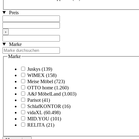
Preis
›
Marke
Marke
Juskys
(139)
WIMEX
(158)
Meise Möbel
(723)
OTTO home
(1.260)
A&J MöbelLand
(3.003)
Parisot
(41)
SchlafKONTOR
(16)
vidaXL
(60.498)
MID.YOU
(101)
RELITA
(21)