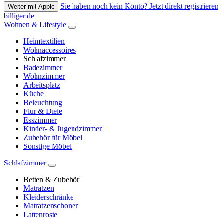
Sie haben noch kein Konto? Jetzt direkt registrieren
Weiter mit Apple
billiger.de
Wohnen & Lifestyle
Heimtextilien
Wohnaccessoires
Schlafzimmer
Badezimmer
Wohnzimmer
Arbeitsplatz
Küche
Beleuchtung
Flur & Diele
Esszimmer
Kinder- & Jugendzimmer
Zubehör für Möbel
Sonstige Möbel
Schlafzimmer
Betten & Zubehör
Matratzen
Kleiderschränke
Matratzenschoner
Lattenroste