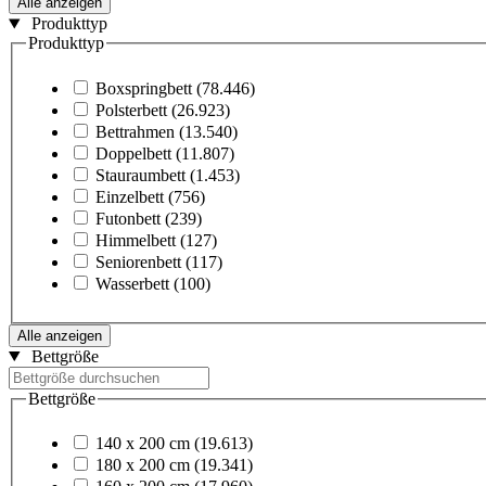
Alle anzeigen
Produkttyp
Produkttyp
Boxspringbett
(78.446)
Polsterbett
(26.923)
Bettrahmen
(13.540)
Doppelbett
(11.807)
Stauraumbett
(1.453)
Einzelbett
(756)
Futonbett
(239)
Himmelbett
(127)
Seniorenbett
(117)
Wasserbett
(100)
Alle anzeigen
Bettgröße
Bettgröße
140 x 200 cm
(19.613)
180 x 200 cm
(19.341)