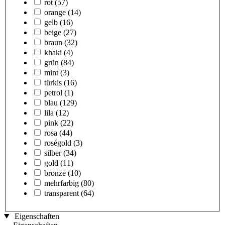
rot
(57)
orange
(14)
gelb
(16)
beige
(27)
braun
(32)
khaki
(4)
grün
(84)
mint
(3)
türkis
(16)
petrol
(1)
blau
(129)
lila
(12)
pink
(22)
rosa
(44)
roségold
(3)
silber
(34)
gold
(11)
bronze
(10)
mehrfarbig
(80)
transparent
(64)
Eigenschaften