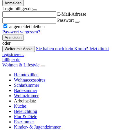
Anmelden
Login billiger.de
E-Mail-Adresse
Passwort
angemeldet bleiben
Passwort vergessen?
Anmelden
oder
Sie haben noch kein Konto? Jetzt direkt
Weiter mit Apple
registrieren.
billiger.de
Wohnen & Lifestyle
Heimtextilien
Wohnaccessoires
Schlafzimmer
Badezimmer
Wohnzimmer
Arbeitsplatz
Küche
Beleuchtung
Flur & Diele
Esszimmer
Kinder- & Jugendzimmer