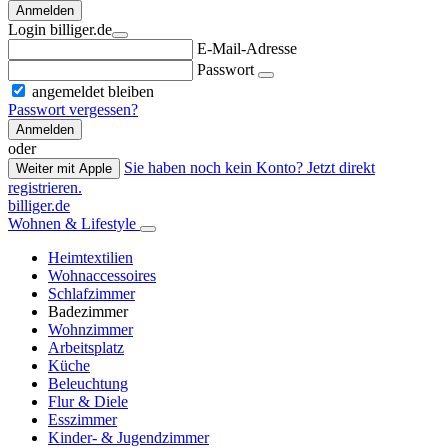
Anmelden
Login billiger.de
E-Mail-Adresse
Passwort
angemeldet bleiben
Passwort vergessen?
Anmelden
oder
Sie haben noch kein Konto? Jetzt direkt
Weiter mit Apple
registrieren.
billiger.de
Wohnen & Lifestyle
Heimtextilien
Wohnaccessoires
Schlafzimmer
Badezimmer
Wohnzimmer
Arbeitsplatz
Küche
Beleuchtung
Flur & Diele
Esszimmer
Kinder- & Jugendzimmer