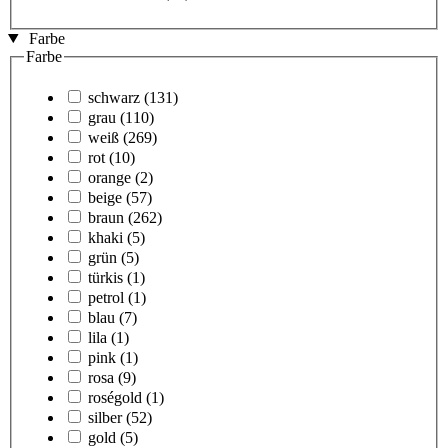
Farbe
Farbe
schwarz
(131)
grau
(110)
weiß
(269)
rot
(10)
orange
(2)
beige
(57)
braun
(262)
khaki
(5)
grün
(5)
türkis
(1)
petrol
(1)
blau
(7)
lila
(1)
pink
(1)
rosa
(9)
roségold
(1)
silber
(52)
gold
(5)