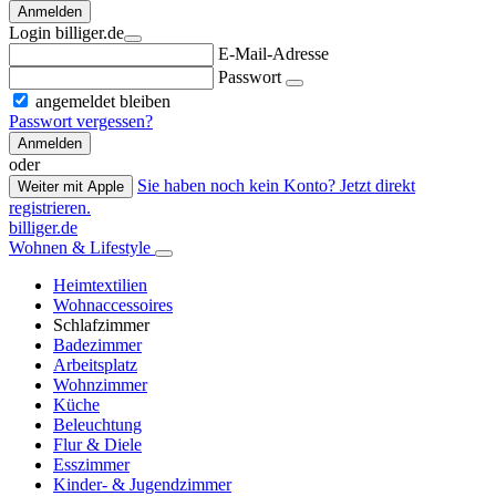
Anmelden
Login billiger.de
E-Mail-Adresse
Passwort
angemeldet bleiben
Passwort vergessen?
Anmelden
oder
Sie haben noch kein Konto? Jetzt direkt
Weiter mit Apple
registrieren.
billiger.de
Wohnen & Lifestyle
Heimtextilien
Wohnaccessoires
Schlafzimmer
Badezimmer
Arbeitsplatz
Wohnzimmer
Küche
Beleuchtung
Flur & Diele
Esszimmer
Kinder- & Jugendzimmer