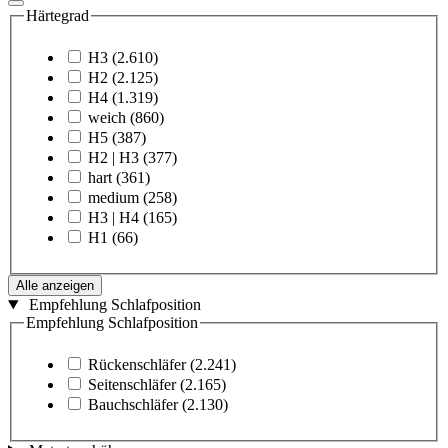
Härtegrad
H3
(2.610)
H2
(2.125)
H4
(1.319)
weich
(860)
H5
(387)
H2 | H3
(377)
hart
(361)
medium
(258)
H3 | H4
(165)
H1
(66)
Alle anzeigen
Empfehlung Schlafposition
Empfehlung Schlafposition
Rückenschläfer
(2.241)
Seitenschläfer
(2.165)
Bauchschläfer
(2.130)