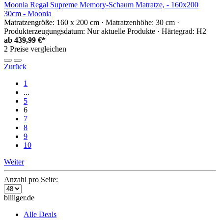
Moonia Regal Supreme Memory-Schaum Matratze, - 160x200
30cm - Moonia
Matratzengröße: 160 x 200 cm · Matratzenhöhe: 30 cm ·
Produkterzeugungsdatum: Nur aktuelle Produkte · Härtegrad: H2
ab
439,99 €*
2 Preise vergleichen
Zurück
1
...
5
6
7
8
9
10
Weiter
Anzahl pro Seite:
billiger.de
Alle Deals