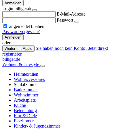
Anmelden
Login billiger.de
E-Mail-Adresse
Passwort
angemeldet bleiben
Passwort vergessen?
Anmelden
oder
Sie haben noch kein Konto? Jetzt direkt
Weiter mit Apple
registrieren.
billiger.de
Wohnen & Lifestyle
Heimtextilien
Wohnaccessoires
Schlafzimmer
Badezimmer
Wohnzimmer
Arbeitsplatz
Küche
Beleuchtung
Flur & Diele
Esszimmer
Kinder- & Jugendzimmer