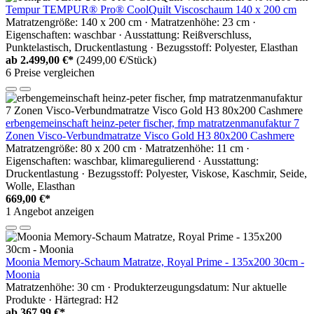
Tempur TEMPUR® Pro® CoolQuilt Viscoschaum 140 x 200 cm
Matratzengröße: 140 x 200 cm · Matratzenhöhe: 23 cm ·
Eigenschaften: waschbar · Ausstattung: Reißverschluss,
Punktelastisch, Druckentlastung · Bezugsstoff: Polyester, Elasthan
ab
2.499,00 €*
(2499,00 €/Stück)
6 Preise vergleichen
erbengemeinschaft heinz-peter fischer, fmp matratzenmanufaktur 7
Zonen Visco-Verbundmatratze Visco Gold H3 80x200 Cashmere
Matratzengröße: 80 x 200 cm · Matratzenhöhe: 11 cm ·
Eigenschaften: waschbar, klimaregulierend · Ausstattung:
Druckentlastung · Bezugsstoff: Polyester, Viskose, Kaschmir, Seide,
Wolle, Elasthan
669,00 €*
1 Angebot anzeigen
Moonia Memory-Schaum Matratze, Royal Prime - 135x200 30cm -
Moonia
Matratzenhöhe: 30 cm · Produkterzeugungsdatum: Nur aktuelle
Produkte · Härtegrad: H2
ab
367,99 €*