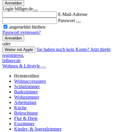
Anmelden
Login billiger.de
E-Mail-Adresse
Passwort
angemeldet bleiben
Passwort vergessen?
Anmelden
oder
Sie haben noch kein Konto? Jetzt direkt
Weiter mit Apple
registrieren.
billiger.de
Wohnen & Lifestyle
Heimtextilien
Wohnaccessoires
Schlafzimmer
Badezimmer
Wohnzimmer
Arbeitsplatz
Küche
Beleuchtung
Flur & Diele
Esszimmer
Kinder- & Jugendzimmer